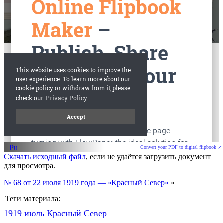
старые газеты
Вологда
Convert your PDF to digital flipbook ↗
Скачать исходный файл
, если не удаётся загрузить документ
для просмотра.
№ 68 от 22 июля 1919 года — «Красный Север»
»
Теги материала:
1919
июль
Красный Cевер