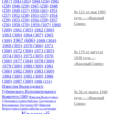
(307)
1943
(265)
1944
(256)
1945
(258)
1946
(259)
1947
(258)
1948
(259)
1949
(257)
1950
(261)
1951
№ 121 от мая 1985
(257)
1952
(258)
1953
(257)
1954
года — «Красный
(259)
1955
(259)
1956
(259)
1957
Север»
1958
(270)
1959
(307)
1960
(256)
(309)
1961
(305)
1962
(306)
1963
(306)
1964
(307)
1965
1967
(606)
(309)
1968
(304)
1969
(305)
1970
(306)
1971
(308)
1972
(306)
1973
(305)
№ 179 от августа
1974
(305)
1975
(305)
1976
1938 года —
(306)
1977
(304)
1978
(300)
«Красный Север»
1979
(300)
1980
(300)
1981
(300)
1982
(300)
1983
(300)
1984
(300)
1985
(300)
1986
(300)
1987
(300)
1988
(151)
Известия Вологодского
Губернского Исполнительного
№ 56 от марта 1940
Комитета
(280)
Известия Вологодского
года — «Красный
Губернского Совета Рабочих, Солдатских и
Север»
Крестьянских Депутатов
(44)
Известия
Вологодского Совета рабочих и солдатских
Красный