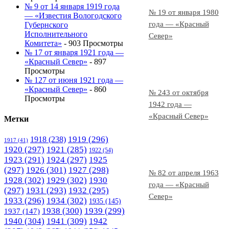
№ 9 от 14 января 1919 года
№ 19 от января 1980
— «Известия Вологодского
года — «Красный
Губернского
Исполнительного
Север»
Комитета»
- 903 Просмотры
№ 17 от января 1921 года —
«Красный Север»
- 897
Просмотры
№ 127 от июня 1921 года —
«Красный Север»
- 860
№ 243 от октября
Просмотры
1942 года —
«Красный Север»
Метки
1919
(296)
1918
(238)
1917
(41)
1920
(297)
1921
(285)
1922
(54)
1923
(291)
1924
(297)
1925
(297)
1926
(301)
1927
(298)
№ 82 от апреля 1963
1928
(302)
1929
(302)
1930
года — «Красный
(297)
1931
(293)
1932
(295)
Север»
1933
(296)
1934
(302)
1935
(145)
1938
(300)
1939
(299)
1937
(147)
1940
(304)
1941
(309)
1942