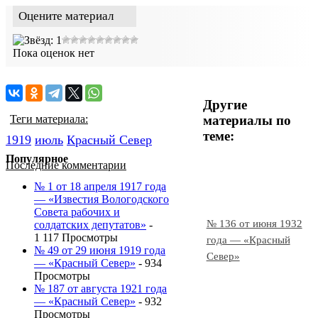
Оцените материал
Пока оценок нет
Другие
материалы по
Теги материала:
теме:
1919
июль
Красный Cевер
Популярное
Последние комментарии
№ 1 от 18 апреля 1917 года
— «Известия Вологодского
Совета рабочих и
№ 136 от июня 1932
солдатских депутатов»
-
1 117 Просмотры
года — «Красный
№ 49 от 29 июня 1919 года
Север»
— «Красный Север»
- 934
Просмотры
№ 187 от августа 1921 года
— «Красный Север»
- 932
Просмотры