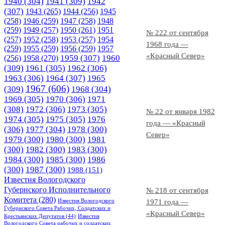
1940
(304)
1941
(309)
1942
(307)
1943
(265)
1944
(256)
1945
(258)
1946
(259)
1947
(258)
1948
(259)
1949
(257)
1950
(261)
1951
№ 222 от сентября
(257)
1952
(258)
1953
(257)
1954
1968 года —
(259)
1955
(259)
1956
(259)
1957
«Красный Север»
1958
(270)
1959
(307)
1960
(256)
(309)
1961
(305)
1962
(306)
1963
(306)
1964
(307)
1965
1967
(606)
(309)
1968
(304)
1969
(305)
1970
(306)
1971
(308)
1972
(306)
1973
(305)
№ 22 от января 1982
1974
(305)
1975
(305)
1976
года — «Красный
(306)
1977
(304)
1978
(300)
Север»
1979
(300)
1980
(300)
1981
(300)
1982
(300)
1983
(300)
1984
(300)
1985
(300)
1986
(300)
1987
(300)
1988
(151)
Известия Вологодского
Губернского Исполнительного
№ 218 от сентября
Комитета
(280)
Известия Вологодского
1971 года —
Губернского Совета Рабочих, Солдатских и
«Красный Север»
Крестьянских Депутатов
(44)
Известия
Вологодского Совета рабочих и солдатских