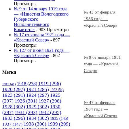
Просмотры
№ 9 от 14 января 1919 года
№ 43 от февраля
— «Известия Вологодского
1986 года —
Губернского
Исполнительного
«Красный Север»
Комитета»
- 903 Просмотры
№ 17 от января 1921 года —
«Красный Север»
- 897
Просмотры
№ 127 от июня 1921 года —
«Красный Север»
- 862
№ 9 от января 1951
Просмотры
года — «Красный
Север»
Метки
1919
(296)
1918
(238)
1917
(41)
1920
(297)
1921
(285)
1922
(54)
1923
(291)
1924
(297)
1925
(297)
1926
(301)
1927
(298)
№ 47 от февраля
1928
(302)
1929
(302)
1930
1984 года —
(297)
1931
(293)
1932
(295)
«Красный Север»
1933
(296)
1934
(302)
1935
(145)
1938
(300)
1939
(299)
1937
(147)