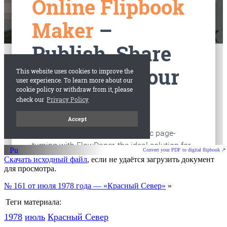
старые газеты
Вологда
Convert your PDF to digital flipbook ↗
Скачать исходный файл
, если не удаётся загрузить документ
для просмотра.
№ 161 от июля 1978 года — «Красный Север»
»
Теги материала:
1978
июль
Красный Cевер