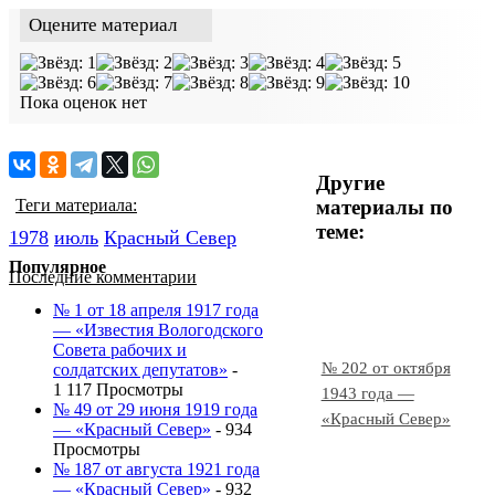
Оцените материал
Пока оценок нет
Другие
материалы по
Теги материала:
теме:
1978
июль
Красный Cевер
Популярное
Последние комментарии
№ 1 от 18 апреля 1917 года
— «Известия Вологодского
Совета рабочих и
№ 202 от октября
солдатских депутатов»
-
1 117 Просмотры
1943 года —
№ 49 от 29 июня 1919 года
«Красный Север»
— «Красный Север»
- 934
Просмотры
№ 187 от августа 1921 года
— «Красный Север»
- 932