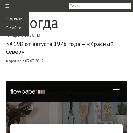
≡
Вологда
Проекты
О сайте
старые газеты
№ 198 от августа 1978 года — «Красный
Север»
в архиве с 03.03.2019