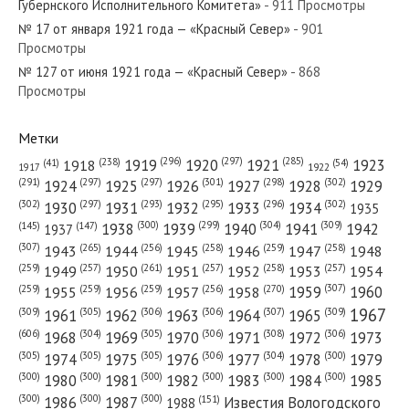
Губернского Исполнительного Комитета»
- 911 Просмотры
«Красный Север»
№ 17 от января 1921 года — «Красный Север»
- 901
Просмотры
№ 127 от июня 1921 года — «Красный Север»
№ 36 от февраля 1965 года —
- 868
Просмотры
«Красный Север»
Метки
(296)
(297)
(285)
(238)
1919
1920
1921
1923
1918
(54)
(41)
1922
1917
(301)
(298)
(302)
(291)
(297)
(297)
1924
1925
1926
1927
1928
1929
(302)
(302)
(297)
(293)
(295)
(296)
1930
1931
1932
1933
1934
1935
(309)
(300)
(299)
(304)
1938
1939
1940
1941
1942
(147)
(145)
1937
(307)
(265)
(256)
(258)
(259)
(258)
1943
1944
1945
1946
1947
1948
(261)
(259)
(257)
(257)
(258)
(257)
1950
1949
1951
1952
1953
1954
(307)
(270)
(259)
(259)
(259)
(256)
1958
1959
1960
1955
1956
1957
1967
(309)
(305)
(306)
(306)
(307)
(309)
1961
1962
1963
1964
1965
(606)
(305)
(306)
(308)
(306)
(304)
1968
1969
1970
1971
1972
1973
(305)
(305)
(305)
(306)
(304)
(300)
1974
1975
1976
1977
1978
1979
(300)
(300)
(300)
(300)
(300)
(300)
1980
1981
1982
1983
1984
1985
(300)
(300)
(300)
1986
1987
Известия Вологодского
(151)
1988