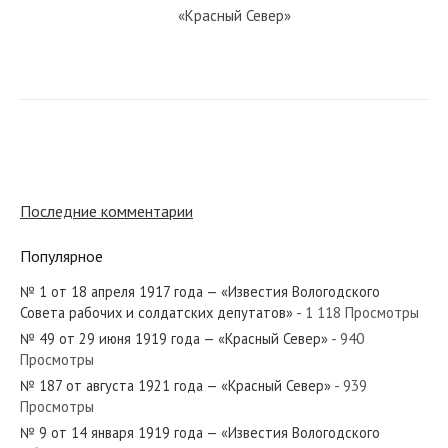
«Красный Север»
№ 155 от августа 1944 года —
«Красный Север»
№ 77 от апреля 1923 года —
«Красный Север»
Последние комментарии
Популярное
№ 222 от сентября 1941 года —
«Красный Север»
№ 1 от 18 апреля 1917 года — «Известия Вологодского
Совета рабочих и солдатских депутатов»
- 1 118 Просмотры
№ 49 от 29 июня 1919 года — «Красный Север»
- 940
№ 16 от января 1932 года —
Просмотры
«Красный Север»
№ 187 от августа 1921 года — «Красный Север»
- 939
Просмотры
№ 9 от 14 января 1919 года — «Известия Вологодского
№ 55 от марта 1921 года —