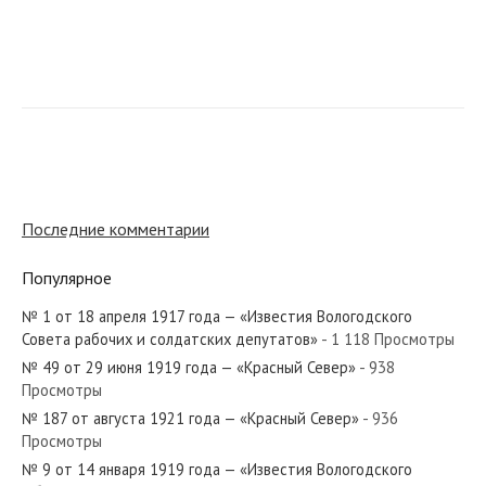
№ 96 от апреля 1978 года — «Красный Север»
№ 78 от апреля 1980 года — «Красный Север»
Последние комментарии
Популярное
№ 1 от 18 апреля 1917 года — «Известия Вологодского
№ 149 от июня 1965 года — «Красный Север»
Совета рабочих и солдатских депутатов»
- 1 118 Просмотры
№ 49 от 29 июня 1919 года — «Красный Север»
- 938
Просмотры
№ 187 от августа 1921 года — «Красный Север»
- 936
Просмотры
№ 95 от апреля 1959 года — «Красный Север»
№ 9 от 14 января 1919 года — «Известия Вологодского