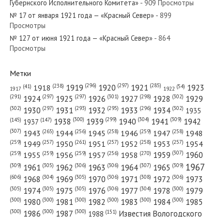
Губернского Исполнительного Комитета»
- 909 Просмотры
№ 17 от января 1921 года — «Красный Север»
- 899
Просмотры
№ 127 от июня 1921 года — «Красный Север»
- 864
№ 3 от января 1982 года — «Красный Север»
Просмотры
Метки
(296)
(297)
(285)
(238)
1919
1920
1921
1923
1918
(54)
(41)
1922
1917
№ 160 от июля 1934 года — «Красный Север»
(301)
(298)
(302)
(291)
(297)
(297)
1924
1925
1926
1927
1928
1929
(302)
(302)
(297)
(293)
(295)
(296)
1930
1931
1932
1933
1934
1935
(309)
(300)
(299)
(304)
1938
1939
1940
1941
1942
(147)
(145)
1937
(307)
(265)
(256)
(258)
(259)
(258)
1943
1944
1945
1946
1947
1948
(261)
(259)
(257)
(257)
(258)
(257)
1950
1949
1951
1952
1953
1954
№ 281 от декабря 1926 года — «Красный Север»
(307)
(270)
(259)
(259)
(259)
(256)
1958
1959
1960
1955
1956
1957
1967
(309)
(305)
(306)
(306)
(307)
(309)
1961
1962
1963
1964
1965
(606)
(305)
(306)
(308)
(306)
(304)
1968
1969
1970
1971
1972
1973
(305)
(305)
(305)
(306)
(304)
(300)
1974
1975
1976
1977
1978
1979
(300)
(300)
(300)
(300)
(300)
(300)
1980
1981
1982
1983
1984
1985
(300)
(300)
(300)
1986
1987
Известия Вологодского
(151)
1988