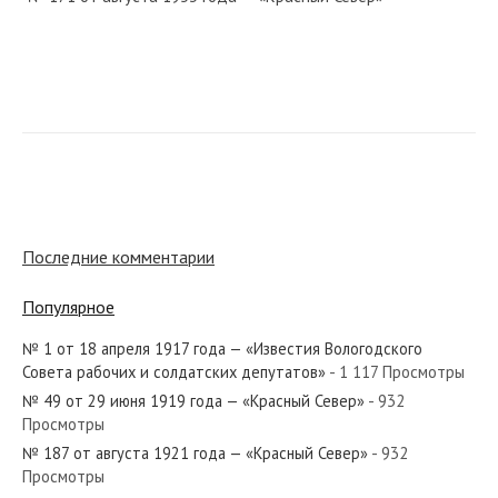
№ 187 от августа 1963 года — «Красный Север»
№ 14 от января 1967 года — «Красный Север»
Последние комментарии
Популярное
№ 1 от 18 апреля 1917 года — «Известия Вологодского
№ 297 от декабря 1925 года — «Красный Север»
Совета рабочих и солдатских депутатов»
- 1 117 Просмотры
№ 49 от 29 июня 1919 года — «Красный Север»
- 932
Просмотры
№ 187 от августа 1921 года — «Красный Север»
- 932
Просмотры
№ 9 от января 1925 года — «Красный Север»