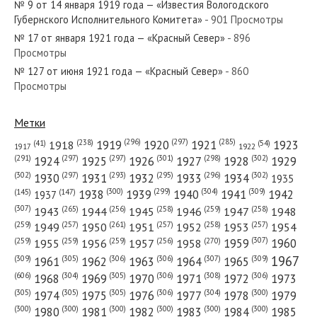
№ 9 от 14 января 1919 года — «Известия Вологодского
Губернского Исполнительного Комитета»
- 901 Просмотры
№ 17 от января 1921 года — «Красный Север»
- 896
Просмотры
№ 127 от июня 1921 года — «Красный Север»
- 860
№ 81 от апреля 1952 года — «Красный Север»
Просмотры
Метки
(296)
(297)
(285)
(238)
1919
1920
1921
1923
1918
(54)
(41)
1922
1917
№ 191 от августа 1986 года — «Красный Север»
(301)
(298)
(302)
(291)
(297)
(297)
1924
1925
1926
1927
1928
1929
(302)
(302)
(297)
(293)
(295)
(296)
1930
1931
1932
1933
1934
1935
(309)
(300)
(299)
(304)
1938
1939
1940
1941
1942
(147)
(145)
1937
(307)
(265)
(256)
(258)
(259)
(258)
1943
1944
1945
1946
1947
1948
(261)
(259)
(257)
(257)
(258)
(257)
1950
1949
1951
1952
1953
1954
№ 292 от декабря 1959 года — «Красный Север»
(307)
(270)
(259)
(259)
(259)
(256)
1958
1959
1960
1955
1956
1957
1967
(309)
(305)
(306)
(306)
(307)
(309)
1961
1962
1963
1964
1965
(606)
(305)
(306)
(308)
(306)
(304)
1968
1969
1970
1971
1972
1973
(305)
(305)
(305)
(306)
(304)
(300)
1974
1975
1976
1977
1978
1979
(300)
(300)
(300)
(300)
(300)
(300)
1980
1981
1982
1983
1984
1985