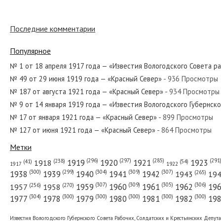
Последние комментарии
№ 90 от апреля 1980 года — «Красный Север»
Популярное
№ 1 от 18 апреля 1917 года — «Известия Вологодского Совета р
№ 49 от 29 июня 1919 года — «Красный Север»
- 936 Просмотры
№ 248 от декабря 1957 года — «Красный Север»
№ 187 от августа 1921 года — «Красный Север»
- 934 Просмотры
№ 9 от 14 января 1919 года — «Известия Вологодского Губернск
№ 17 от января 1921 года — «Красный Север»
- 899 Просмотры
№ 127 от июня 1921 года — «Красный Север»
- 864 Просмотры
№ 297 от декабря 1928 года — «Красный Север»
Метки
(296)
(297)
(291
(285)
(238)
1919
1920
1921
1923
1918
(54)
(41)
1922
1917
(309)
(307)
(300)
(299)
(304)
(265)
1938
1939
1940
1941
1942
1943
19
(307)
(309)
(305)
(306)
(270)
(256)
1958
1959
1960
1961
1962
19
1957
№ 278 от ноября 1960 года — «Красный Север»
(304)
(300)
(300)
(300)
(300)
(300)
1977
1978
1979
1980
1981
1982
19
Известия Вологодского Губернского Совета Рабочих, Солдатских и Крестьянских Депут