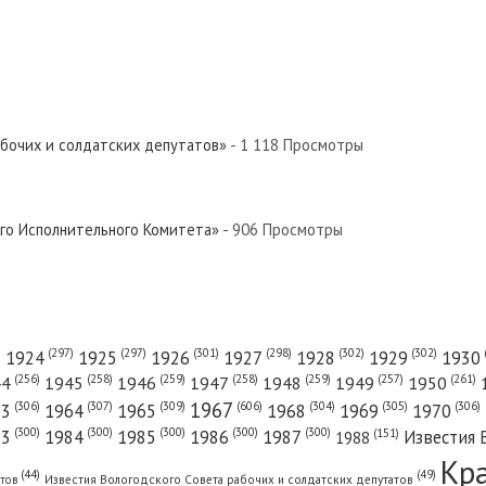
абочих и солдатских депутатов»
- 1 118 Просмотры
ого Исполнительного Комитета»
- 906 Просмотры
(301)
(298)
(302)
(302)
)
(297)
(297)
1924
1925
1926
1927
1928
1929
1930
(261)
(256)
(258)
(259)
(258)
(259)
(257)
1950
44
1945
1946
1947
1948
1949
1967
(606)
(306)
(307)
(309)
(305)
(306)
(304)
63
1964
1965
1968
1969
1970
(300)
(300)
(300)
(300)
(300)
83
1984
1985
1986
1987
Известия 
(151)
1988
Кр
(49)
(44)
атов
Известия Вологодского Совета рабочих и солдатских депутатов