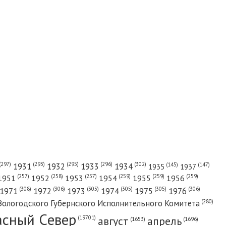
(302)
(297)
(293)
(295)
(296)
1931
1932
1933
1934
(147)
(145)
1935
1937
(257)
(258)
(257)
(259)
(259)
(259)
1951
1952
1953
1954
1955
1956
(308)
(306)
(305)
(305)
(305)
(306)
1971
1972
1973
1974
1975
1976
(280)
Вологодского Губернского Исполнительного Комитета
асный Cевер
август
апрель
(19701)
(1696)
(1653)