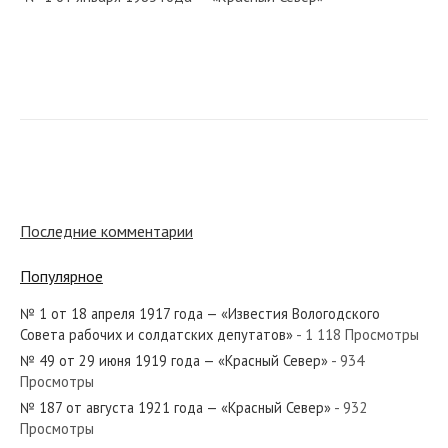
№ 81 от апреля 1956 года — «Красный Север»
№ 289 от декабря 1933 года — «Красный Север»
Последние комментарии
Популярное
№ 1 от 18 апреля 1917 года — «Известия Вологодского
№ 235 от октября 1978 года — «Красный Север»
Совета рабочих и солдатских депутатов»
- 1 118 Просмотры
№ 49 от 29 июня 1919 года — «Красный Север»
- 934
Просмотры
№ 187 от августа 1921 года — «Красный Север»
- 932
Просмотры
№ 141 от июня 1925 года — «Красный Север»