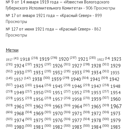
№ 9 от 14 января 1919 года — «Известия Вологодского
Губернского Исполнительного Комитета»
- 906 Просмотры
№ 17 от января 1921 года — «Красный Север»
- 899
Просмотры
№ 127 от июня 1921 года — «Красный Север»
- 862
№ 82 от апреля 1959 года — «Красный Север»
Просмотры
Метки
(296)
(297)
(285)
(238)
1919
1920
1921
1923
1918
(54)
(41)
1922
1917
№ 17 от января 1964 года — «Красный Север»
(301)
(298)
(302)
(291)
(297)
(297)
1924
1925
1926
1927
1928
1929
(302)
(302)
(297)
(293)
(295)
(296)
1930
1931
1932
1933
1934
1935
(309)
(300)
(299)
(304)
1938
1939
1940
1941
1942
(147)
(145)
1937
(307)
(265)
(256)
(258)
(259)
(258)
1943
1944
1945
1946
1947
1948
(261)
(259)
(257)
(257)
(258)
(257)
1950
1949
1951
1952
1953
1954
№ 247 от декабря 1946 года — «Красный Север»
(307)
(270)
(259)
(259)
(259)
(256)
1958
1959
1960
1955
1956
1957
1967
(309)
(305)
(306)
(306)
(307)
(309)
1961
1962
1963
1964
1965
(606)
(305)
(306)
(308)
(306)
(304)
1968
1969
1970
1971
1972
1973
(305)
(305)
(305)
(306)
(304)
(300)
1974
1975
1976
1977
1978
1979
(300)
(300)
(300)
(300)
(300)
(300)
1980
1981
1982
1983
1984
1985