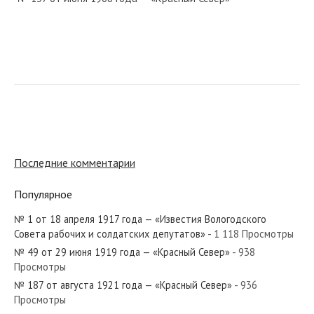
№ 90 от апреля 1972 года — «Красный Север»
№ 192 от сентября 1958 года — «Красный Север»
Последние комментарии
Популярное
№ 1 от 18 апреля 1917 года — «Известия Вологодского
№ 290 от декабря 1969 года — «Красный Север»
Совета рабочих и солдатских депутатов»
- 1 118 Просмотры
№ 49 от 29 июня 1919 года — «Красный Север»
- 938
Просмотры
№ 187 от августа 1921 года — «Красный Север»
- 936
Просмотры
№ 35 от февраля 1951 года — «Красный Север»