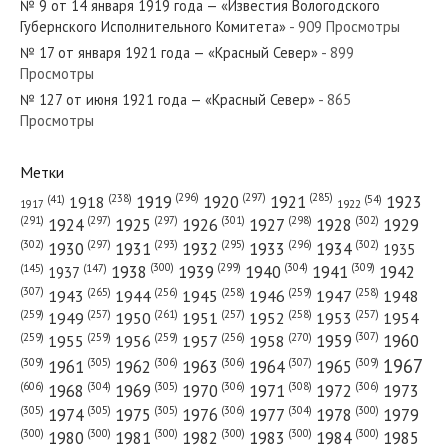
№ 9 от 14 января 1919 года — «Известия Вологодского
Губернского Исполнительного Комитета»
- 909 Просмотры
№ 17 от января 1921 года — «Красный Север»
- 899
Просмотры
№ 127 от июня 1921 года — «Красный Север»
- 865
№ 129 от июня 1988 года — «Красный Север»
Просмотры
Метки
(296)
(297)
(285)
(238)
1919
1920
1921
1923
1918
(54)
(41)
1922
1917
№ 11 от января 1931 года — «Красный Север»
(301)
(298)
(302)
(291)
(297)
(297)
1924
1925
1926
1927
1928
1929
(302)
(302)
(297)
(293)
(295)
(296)
1930
1931
1932
1933
1934
1935
(309)
(300)
(299)
(304)
1938
1939
1940
1941
1942
(147)
(145)
1937
(307)
(265)
(256)
(258)
(259)
(258)
1943
1944
1945
1946
1947
1948
(261)
(259)
(257)
(257)
(258)
(257)
1950
1949
1951
1952
1953
1954
№ 86 от апреля 1963 года — «Красный Север»
(307)
(270)
(259)
(259)
(259)
(256)
1958
1959
1960
1955
1956
1957
1967
(309)
(305)
(306)
(306)
(307)
(309)
1961
1962
1963
1964
1965
(606)
(305)
(306)
(308)
(306)
(304)
1968
1969
1970
1971
1972
1973
(305)
(305)
(305)
(306)
(304)
(300)
1974
1975
1976
1977
1978
1979
(300)
(300)
(300)
(300)
(300)
(300)
1980
1981
1982
1983
1984
1985