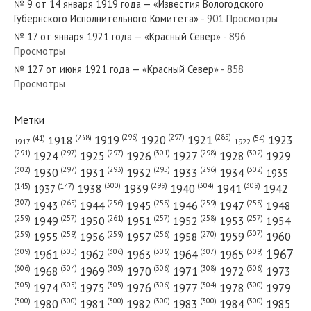
№ 9 от 14 января 1919 года — «Известия Вологодского
Губернского Исполнительного Комитета»
- 901 Просмотры
№ 17 от января 1921 года — «Красный Север»
- 896
Просмотры
№ 127 от июня 1921 года — «Красный Север»
- 858
№ 178 от августа 1980 года — «Красный Север»
Просмотры
Метки
(296)
(297)
(285)
(238)
1919
1920
1921
1923
1918
(54)
(41)
1922
1917
№ 275 от ноября 1987 года — «Красный Север»
(301)
(298)
(302)
(291)
(297)
(297)
1924
1925
1926
1927
1928
1929
(302)
(302)
(297)
(293)
(295)
(296)
1930
1931
1932
1933
1934
1935
(309)
(300)
(299)
(304)
1938
1939
1940
1941
1942
(147)
(145)
1937
(307)
(265)
(256)
(258)
(259)
(258)
1943
1944
1945
1946
1947
1948
(261)
(259)
(257)
(257)
(258)
(257)
1950
1949
1951
1952
1953
1954
№ 256 от октября 1959 года — «Красный Север»
(307)
(270)
(259)
(259)
(259)
(256)
1958
1959
1960
1955
1956
1957
1967
(309)
(305)
(306)
(306)
(307)
(309)
1961
1962
1963
1964
1965
(606)
(305)
(306)
(308)
(306)
(304)
1968
1969
1970
1971
1972
1973
(305)
(305)
(305)
(306)
(304)
(300)
1974
1975
1976
1977
1978
1979
(300)
(300)
(300)
(300)
(300)
(300)
1980
1981
1982
1983
1984
1985