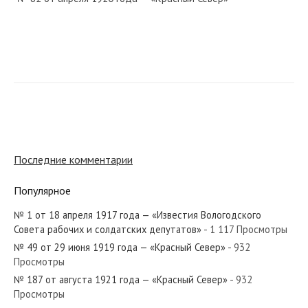
№ 248 от октября 1927 года — «Красный Север»
№ 243 от октября 1974 года — «Красный Север»
Последние комментарии
Популярное
№ 1 от 18 апреля 1917 года — «Известия Вологодского
№ 163 от июля 1986 года — «Красный Север»
Совета рабочих и солдатских депутатов»
- 1 117 Просмотры
№ 49 от 29 июня 1919 года — «Красный Север»
- 932
Просмотры
№ 187 от августа 1921 года — «Красный Север»
- 932
Просмотры
№ 253 от ноября 1931 года — «Красный Север»