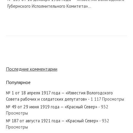
Губернского Исполнительного Комитета»...
№ 172 от июля 1986 года — «Красный Север»
Последние комментарии
№ 66 от марта 1923 года — «Красный Север»
Популярное
№ 1 от 18 апреля 1917 года — «Известия Вологодского
Совета рабочих и солдатских депутатов»
- 1 117 Просмотры
№ 75 от марта 1942 года — «Красный Север»
№ 49 от 29 июня 1919 года — «Красный Север»
- 932
Просмотры
№ 187 от августа 1921 года — «Красный Север»
- 932
Просмотры