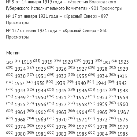
№ 9 от 14 января 1919 года — «Известия Вологодского
№ 165 от июля 1923 года — «Красный Север»
Губернского Исполнительного Комитета»
- 901 Просмотры
№ 17 от января 1921 года — «Красный Север»
- 897
Просмотры
№ 127 от июня 1921 года — «Красный Север»
- 860
Просмотры
№ 35 от февраля 1948 года — «Красный Север»
Метки
(296)
(297)
(285)
(238)
1919
1920
1921
1923
1918
(54)
(41)
1922
1917
(301)
(298)
(302)
(291)
(297)
(297)
1924
1925
1926
1927
1928
1929
№ 121 от мая 1937 года — «Красный Север»
(302)
(302)
(297)
(293)
(295)
(296)
1930
1931
1932
1933
1934
1935
(309)
(300)
(299)
(304)
1938
1939
1940
1941
1942
(147)
(145)
1937
(307)
(265)
(256)
(258)
(259)
(258)
1943
1944
1945
1946
1947
1948
(261)
(259)
(257)
(257)
(258)
(257)
1950
1949
1951
1952
1953
1954
(307)
(270)
(259)
(259)
(259)
(256)
1958
1959
1960
1955
1956
1957
№ 55 от марта 1924 года — «Красный Север»
1967
(309)
(305)
(306)
(306)
(307)
(309)
1961
1962
1963
1964
1965
(606)
(305)
(306)
(308)
(306)
(304)
1968
1969
1970
1971
1972
1973
(305)
(305)
(305)
(306)
(304)
(300)
1974
1975
1976
1977
1978
1979
(300)
(300)
(300)
(300)
(300)
(300)
1980
1981
1982
1983
1984
1985