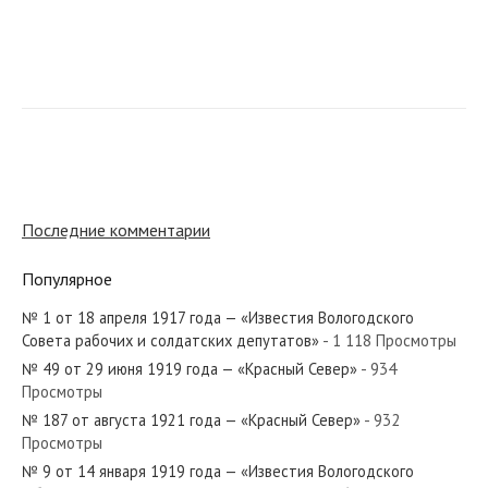
№ 72 от апреля 1958 года — «Красный Север»
№ 41 от февраля 1963 года — «Красный Север»
Последние комментарии
Популярное
№ 1 от 18 апреля 1917 года — «Известия Вологодского
№ 131 от июня 1935 года — «Красный Север»
Совета рабочих и солдатских депутатов»
- 1 118 Просмотры
№ 49 от 29 июня 1919 года — «Красный Север»
- 934
Просмотры
№ 187 от августа 1921 года — «Красный Север»
- 932
Просмотры
№ 23 от января 1939 года — «Красный Север»
№ 9 от 14 января 1919 года — «Известия Вологодского