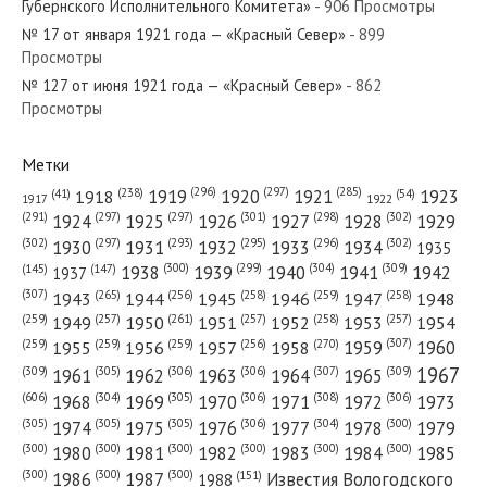
Губернского Исполнительного Комитета»
- 906 Просмотры
№ 17 от января 1921 года — «Красный Север»
- 899
Просмотры
№ 127 от июня 1921 года — «Красный Север»
- 862
№ 281 от декабря 1987 года — «Красный Север»
Просмотры
Метки
(296)
(297)
(285)
(238)
1919
1920
1921
1923
1918
(54)
(41)
1922
1917
№ 291 от декабря 1938 года — «Красный Север»
(301)
(298)
(302)
(291)
(297)
(297)
1924
1925
1926
1927
1928
1929
(302)
(302)
(297)
(293)
(295)
(296)
1930
1931
1932
1933
1934
1935
(309)
(300)
(299)
(304)
1938
1939
1940
1941
1942
(147)
(145)
1937
(307)
(265)
(256)
(258)
(259)
(258)
1943
1944
1945
1946
1947
1948
(261)
(259)
(257)
(257)
(258)
(257)
1950
1949
1951
1952
1953
1954
№ 141 от июня 1968 года — «Красный Север»
(307)
(270)
(259)
(259)
(259)
(256)
1958
1959
1960
1955
1956
1957
1967
(309)
(305)
(306)
(306)
(307)
(309)
1961
1962
1963
1964
1965
(606)
(305)
(306)
(308)
(306)
(304)
1968
1969
1970
1971
1972
1973
(305)
(305)
(305)
(306)
(304)
(300)
1974
1975
1976
1977
1978
1979
(300)
(300)
(300)
(300)
(300)
(300)
1980
1981
1982
1983
1984
1985
(300)
(300)
(300)
1986
1987
Известия Вологодского
(151)
1988