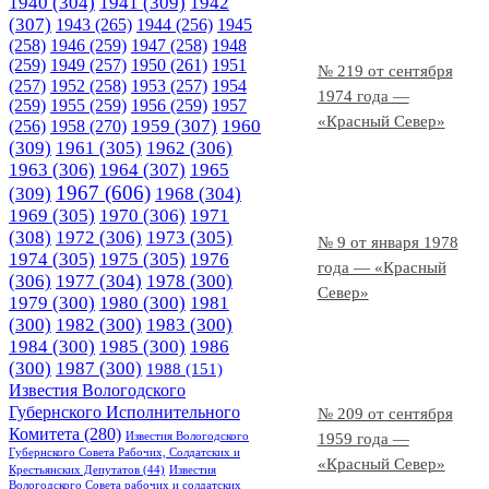
1940
(304)
1941
(309)
1942
(307)
1943
(265)
1944
(256)
1945
(258)
1946
(259)
1947
(258)
1948
(259)
1949
(257)
1950
(261)
1951
№ 219 от сентября
(257)
1952
(258)
1953
(257)
1954
1974 года —
(259)
1955
(259)
1956
(259)
1957
«Красный Север»
1958
(270)
1959
(307)
1960
(256)
(309)
1961
(305)
1962
(306)
1963
(306)
1964
(307)
1965
1967
(606)
(309)
1968
(304)
1969
(305)
1970
(306)
1971
(308)
1972
(306)
1973
(305)
№ 9 от января 1978
1974
(305)
1975
(305)
1976
года — «Красный
(306)
1977
(304)
1978
(300)
Север»
1979
(300)
1980
(300)
1981
(300)
1982
(300)
1983
(300)
1984
(300)
1985
(300)
1986
(300)
1987
(300)
1988
(151)
Известия Вологодского
Губернского Исполнительного
№ 209 от сентября
Комитета
(280)
Известия Вологодского
1959 года —
Губернского Совета Рабочих, Солдатских и
«Красный Север»
Крестьянских Депутатов
(44)
Известия
Вологодского Совета рабочих и солдатских