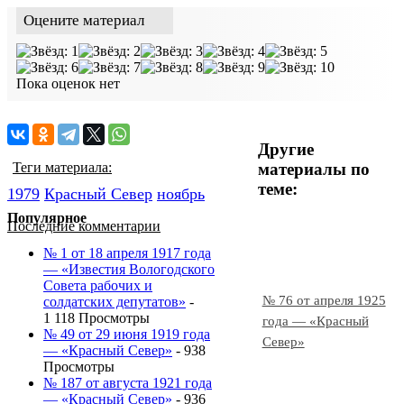
Оцените материал
Пока оценок нет
Другие
материалы по
Теги материала:
теме:
1979
Красный Cевер
ноябрь
Популярное
Последние комментарии
№ 1 от 18 апреля 1917 года
— «Известия Вологодского
Совета рабочих и
№ 76 от апреля 1925
солдатских депутатов»
-
1 118 Просмотры
года — «Красный
№ 49 от 29 июня 1919 года
Север»
— «Красный Север»
- 938
Просмотры
№ 187 от августа 1921 года
— «Красный Север»
- 936