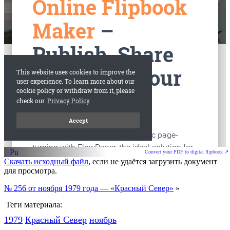
старые газеты
Вологда
Convert your PDF to digital flipbook ↗
Скачать исходный файл
, если не удаётся загрузить документ
для просмотра.
№ 256 от ноября 1979 года — «Красный Север»
»
Теги материала:
1979
Красный Cевер
ноябрь