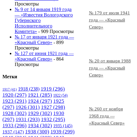
Просмотры
№ 9 от 14 января 1919 года
№ 179 от июля 1941
— «Известия Вологодского
года — «Красный
Губернского
Исполнительного
Север»
Комитета»
- 909 Просмотры
№ 17 от января 1921 года —
«Красный Север»
- 899
Просмотры
№ 127 от июня 1921 года —
«Красный Север»
- 864
№ 20 от января 1988
Просмотры
года — «Красный
Север»
Метки
1919
(296)
1918
(238)
1917
(41)
1920
(297)
1921
(285)
1922
(54)
1923
(291)
1924
(297)
1925
(297)
1926
(301)
1927
(298)
№ 260 от ноября
1928
(302)
1929
(302)
1930
1968 года —
(297)
1931
(293)
1932
(295)
«Красный Север»
1933
(296)
1934
(302)
1935
(145)
1938
(300)
1939
(299)
1937
(147)