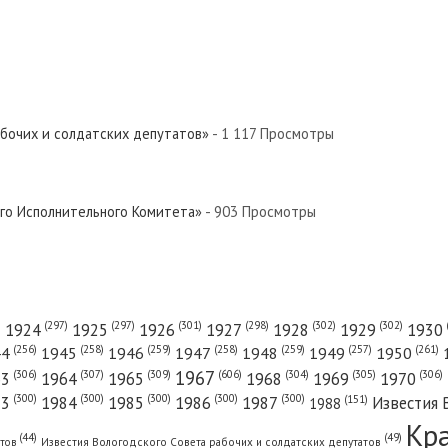
абочих и солдатских депутатов»
- 1 117 Просмотры
ого Исполнительного Комитета»
- 903 Просмотры
(301)
(298)
(302)
(302)
)
(297)
(297)
1924
1925
1926
1927
1928
1929
1930
(261)
(256)
(258)
(259)
(258)
(259)
(257)
1950
44
1945
1946
1947
1948
1949
1967
(606)
(306)
(307)
(309)
(305)
(306)
(304)
63
1964
1965
1968
1969
1970
(300)
(300)
(300)
(300)
(300)
83
1984
1985
1986
1987
Известия 
(151)
1988
Кр
(49)
(44)
атов
Известия Вологодского Совета рабочих и солдатских депутатов