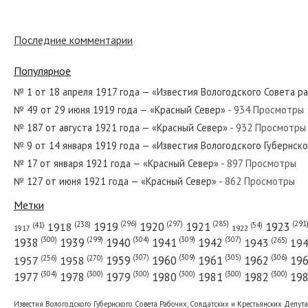
Последние комментарии
№ 136 от июня 1920 года — «Красный Север»
Популярное
№ 1 от 18 апреля 1917 года — «Известия Вологодского Совета р
№ 49 от 29 июня 1919 года — «Красный Север»
- 934 Просмотры
№ 64 от марта 1928 года — «Красный Север»
№ 187 от августа 1921 года — «Красный Север»
- 932 Просмотры
№ 9 от 14 января 1919 года — «Известия Вологодского Губернск
№ 17 от января 1921 года — «Красный Север»
- 897 Просмотры
№ 127 от июня 1921 года — «Красный Север»
- 862 Просмотры
№ 35 от февраля 1935 года — «Красный Север»
Метки
(296)
(297)
(291
(285)
(238)
1919
1920
1921
1923
1918
(54)
(41)
1922
1917
(309)
(307)
(300)
(299)
(304)
(265)
1938
1939
1940
1941
1942
1943
19
(307)
(309)
(305)
(306)
(270)
(256)
1958
1959
1960
1961
1962
19
1957
№ 116 от июня 1947 года — «Красный Север»
(304)
(300)
(300)
(300)
(300)
(300)
1977
1978
1979
1980
1981
1982
19
Известия Вологодского Губернского Совета Рабочих, Солдатских и Крестьянских Депут