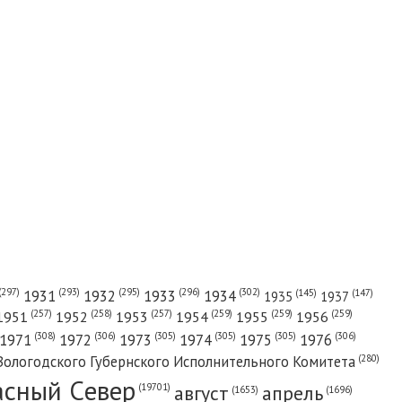
(302)
(297)
(293)
(295)
(296)
1931
1932
1933
1934
(147)
(145)
1935
1937
(257)
(258)
(257)
(259)
(259)
(259)
1951
1952
1953
1954
1955
1956
(308)
(306)
(305)
(305)
(305)
(306)
1971
1972
1973
1974
1975
1976
(280)
Вологодского Губернского Исполнительного Комитета
асный Cевер
август
апрель
(19701)
(1696)
(1653)