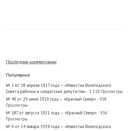
№ 217 от сентября 1942 года — «Красный Север»
№ 253 от декабря 1943 года — «Красный Север»
Последние комментарии
Популярное
№ 1 от 18 апреля 1917 года — «Известия Вологодского
№ 230 от октября 1920 года — «Красный Север»
Совета рабочих и солдатских депутатов»
- 1 118 Просмотры
№ 49 от 29 июня 1919 года — «Красный Север»
- 938
Просмотры
№ 187 от августа 1921 года — «Красный Север»
- 936
Просмотры
№ 145 от июня 1962 года — «Красный Север»
№ 9 от 14 января 1919 года — «Известия Вологодского