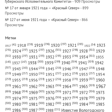
Губернского Исполнительного Комитета»
- 909 Просмотры
№ 17 от января 1921 года — «Красный Север»
- 899
Просмотры
№ 127 от июня 1921 года — «Красный Север»
- 866
№ 163 от июля 1968 года — «Красный Север»
Просмотры
Метки
(296)
(297)
(285)
(238)
1919
1920
1921
1923
1918
(54)
(41)
1922
1917
№ 254 от ноября 1985 года — «Красный Север»
(301)
(298)
(302)
(291)
(297)
(297)
1924
1925
1926
1927
1928
1929
(302)
(302)
(297)
(293)
(295)
(296)
1930
1931
1932
1933
1934
1935
(309)
(300)
(299)
(304)
1938
1939
1940
1941
1942
(147)
(145)
1937
(307)
(265)
(256)
(258)
(259)
(258)
1943
1944
1945
1946
1947
1948
(261)
(259)
(257)
(257)
(258)
(257)
1950
1949
1951
1952
1953
1954
№ 291 от декабря 1982 года — «Красный Север»
(307)
(270)
(259)
(259)
(259)
(256)
1958
1959
1960
1955
1956
1957
1967
(309)
(305)
(306)
(306)
(307)
(309)
1961
1962
1963
1964
1965
(606)
(305)
(306)
(308)
(306)
(304)
1968
1969
1970
1971
1972
1973
(305)
(305)
(305)
(306)
(304)
(300)
1974
1975
1976
1977
1978
1979
(300)
(300)
(300)
(300)
(300)
(300)
1980
1981
1982
1983
1984
1985
(300)
(300)
(300)
1986
1987
Известия Вологодского
(151)
1988