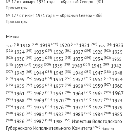
№ 17 от января 1921 года — «Красный Север»
- 901
Просмотры
№ 127 от июня 1921 года — «Красный Север»
№ 113 от мая 1960 года — «Красный
- 866
Просмотры
Север»
Метки
(296)
(297)
(285)
(238)
1919
1920
1921
1923
1918
(54)
(41)
1922
1917
(301)
(298)
(302)
(291)
(297)
(297)
1924
1925
1926
1927
1928
1929
(302)
(302)
(297)
(293)
(295)
(296)
1930
1931
1932
1933
1934
1935
(309)
(300)
(299)
(304)
1938
1939
1940
1941
1942
(147)
(145)
1937
(307)
(265)
(256)
(258)
(259)
(258)
1943
1944
1945
1946
1947
1948
(261)
(259)
(257)
(257)
(258)
(257)
1950
1949
1951
1952
1953
1954
(307)
(270)
(259)
(259)
(259)
(256)
1958
1959
1960
1955
1956
1957
1967
(309)
(305)
(306)
(306)
(307)
(309)
1961
1962
1963
1964
1965
(606)
(305)
(306)
(308)
(306)
(304)
1968
1969
1970
1971
1972
1973
(305)
(305)
(305)
(306)
(304)
(300)
1974
1975
1976
1977
1978
1979
(300)
(300)
(300)
(300)
(300)
(300)
1980
1981
1982
1983
1984
1985
(300)
(300)
(300)
1986
1987
Известия Вологодского
(151)
1988
(280)
Губернского Исполнительного Комитета
Известия