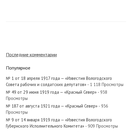
№ 290 от декабря 1927 года —
«Красный Север»
№ 64 от октября 1930 года —
«Красный Север»
Последние комментарии
Популярное
№ 29 от февраля 1951 года —
«Красный Север»
№ 1 от 18 апреля 1917 года — «Известия Вологодского
Совета рабочих и солдатских депутатов»
- 1 118 Просмотры
№ 49 от 29 июня 1919 года — «Красный Север»
- 938
№ 55 от марта 1920 года —
Просмотры
«Красный Север»
№ 187 от августа 1921 года — «Красный Север»
- 936
Просмотры
№ 9 от 14 января 1919 года — «Известия Вологодского
№ 91 от 21 августа 1919 года —
Губернского Исполнительного Комитета»
- 909 Просмотры
«Красный Север»