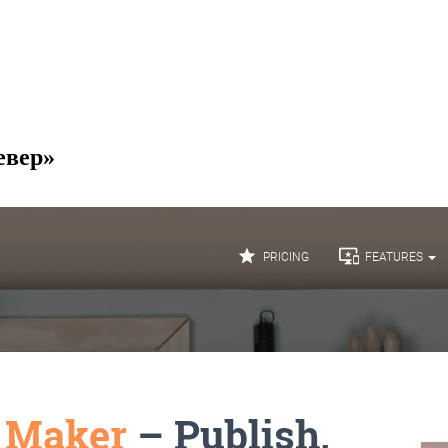
евер»