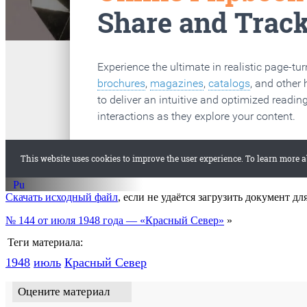
старые газеты
Вологда
Скачать исходный файл
, если не удаётся загрузить документ дл
№ 144 от июля 1948 года — «Красный Север»
»
Теги материала:
1948
июль
Красный Cевер
Оцените материал