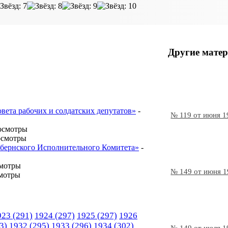
Другие матер
овета рабочих и солдатских депутатов»
-
№ 119 от июня 1
осмотры
осмотры
Губернского Исполнительного Комитета»
-
смотры
№ 149 от июня 
мотры
923
(291)
1924
(297)
1925
(297)
1926
3)
1932
(295)
1933
(296)
1934
(302)