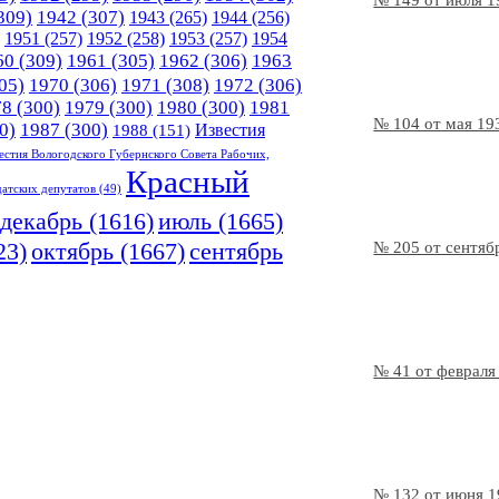
№ 149 от июля 1
309)
1942
(307)
1943
(265)
1944
(256)
1951
(257)
1952
(258)
1953
(257)
1954
60
(309)
1961
(305)
1962
(306)
1963
05)
1970
(306)
1971
(308)
1972
(306)
78
(300)
1979
(300)
1980
(300)
1981
№ 104 от мая 19
0)
1987
(300)
Известия
1988
(151)
естия Вологодского Губернского Совета Рабочих,
Красный
датских депутатов
(49)
декабрь
(1616)
июль
(1665)
23)
октябрь
(1667)
сентябрь
№ 205 от сентяб
№ 41 от февраля
№ 132 от июня 