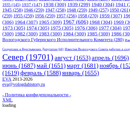
1938
(300)
1939
(299)
1940
(304)
1941
(
1935
(145)
1937
(147)
1945
(258)
1946
(259)
1947
(258)
1948
(259)
1949
(257)
1950
(261)
1958
(270)
1959
(307)
19
(259)
1955
(259)
1956
(259)
1957
(256)
1967
(606)
(306)
1964
(307)
1965
(309)
1968
(304)
1969
(3
1973
(305)
1974
(305)
1975
(305)
1976
(306)
1977
(304)
19
(300)
1982
(300)
1983
(300)
1984
(300)
1985
(300)
1986
(30
Вологодского Губернского Исполнительного Комитета
(280)
Изв
Солдатских и Крестьянских Депутатов
(44)
Известия Вологодского Совета рабочих и сол
Cевер
(19701)
апрель
(1696)
август
(1653)
июнь
(1687)
март
(1681)
май
(1651)
ноябрь
(15
(1619)
февраль
(1588)
январь
(1655)
EVA
2013-2026
eva@vologdahistory.ru
- Политика конфиденциальности -
XML
loading