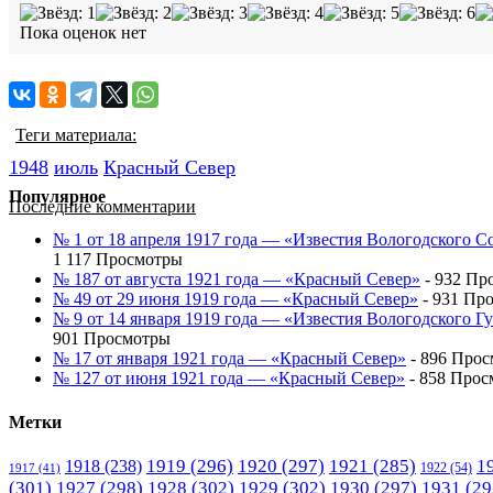
Пока оценок нет
Теги материала:
1948
июль
Красный Cевер
Популярное
Последние комментарии
№ 1 от 18 апреля 1917 года — «Известия Вологодского С
1 117 Просмотры
№ 187 от августа 1921 года — «Красный Север»
- 932 Пр
№ 49 от 29 июня 1919 года — «Красный Север»
- 931 Пр
№ 9 от 14 января 1919 года — «Известия Вологодского 
901 Просмотры
№ 17 от января 1921 года — «Красный Север»
- 896 Про
№ 127 от июня 1921 года — «Красный Север»
- 858 Прос
Метки
1919
(296)
1920
(297)
1921
(285)
1
1918
(238)
1922
(54)
1917
(41)
(301)
1927
(298)
1928
(302)
1929
(302)
1930
(297)
1931
(29