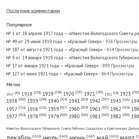
Последние комментарии
№ 56 от марта 1951 года — «Красный Север»
Популярное
№ 1 от 18 апреля 1917 года — «Известия Вологодского Совета р
№ 49 от 29 июня 1919 года — «Красный Север»
- 936 Просмотры
№ 7 от января 1937 года — «Красный Север»
№ 187 от августа 1921 года — «Красный Север»
- 934 Просмотры
№ 9 от 14 января 1919 года — «Известия Вологодского Губернск
№ 17 от января 1921 года — «Красный Север»
- 899 Просмотры
№ 127 от июня 1921 года — «Красный Север»
- 864 Просмотры
№ 184 от августа 1967 года — «Красный Север»
Метки
(296)
(297)
(291
(285)
(238)
1919
1920
1921
1923
1918
(54)
(41)
1922
1917
(309)
(307)
(300)
(299)
(304)
(265)
1938
1939
1940
1941
1942
1943
19
(307)
(309)
(305)
(306)
(270)
(256)
1958
1959
1960
1961
1962
19
1957
№ 143 от июня 1935 года — «Красный Север»
(304)
(300)
(300)
(300)
(300)
(300)
1977
1978
1979
1980
1981
1982
19
Известия Вологодского Губернского Совета Рабочих, Солдатских и Крестьянских Депут
декабрь
июль
июнь
май
март
(1687)
(1
(1665)
(1651)
(1616)