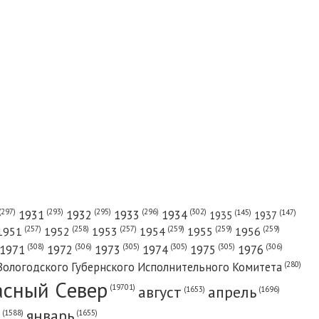
(302)
(297)
(293)
(295)
(296)
1931
1932
1933
1934
(147)
(145)
1935
1937
(257)
(258)
(257)
(259)
(259)
(259)
1951
1952
1953
1954
1955
1956
(308)
(306)
(305)
(305)
(305)
(306)
1971
1972
1973
1974
1975
1976
(280)
Вологодского Губернского Исполнительного Комитета
асный Cевер
август
апрель
(19701)
(1696)
(1653)
январь
(1655)
(1588)