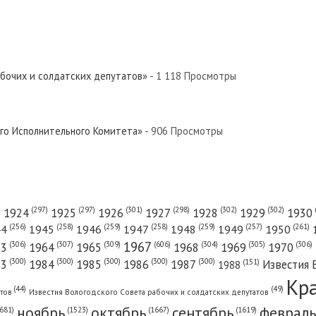
абочих и солдатских депутатов»
- 1 118 Просмотры
ого Исполнительного Комитета»
- 906 Просмотры
(301)
(298)
(302)
(302)
)
(297)
(297)
1924
1925
1926
1927
1928
1929
1930
(261)
(256)
(258)
(259)
(258)
(259)
(257)
1950
44
1945
1946
1947
1948
1949
1967
(606)
(306)
(307)
(309)
(305)
(306)
(304)
63
1964
1965
1968
1969
1970
(300)
(300)
(300)
(300)
(300)
83
1984
1985
1986
1987
Известия 
(151)
1988
Кр
(49)
(44)
атов
Известия Вологодского Совета рабочих и солдатских депутатов
ноябрь
октябрь
сентябрь
февраль
681)
(1667)
(1619)
(1523)