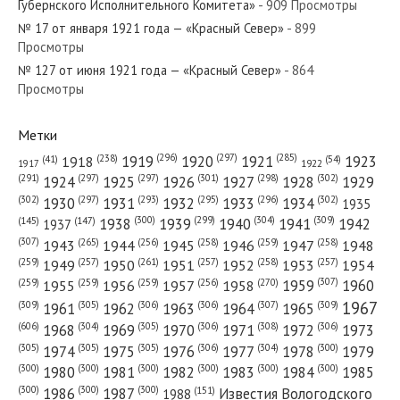
Губернского Исполнительного Комитета»
- 909 Просмотры
№ 17 от января 1921 года — «Красный Север»
- 899
Просмотры
№ 127 от июня 1921 года — «Красный Север»
- 864
№ 22 от января 1985 года — «Красный Север»
Просмотры
Метки
(296)
(297)
(285)
(238)
1919
1920
1921
1923
1918
(54)
(41)
1922
1917
№ 82 от апреля 1968 года — «Красный Север»
(301)
(298)
(302)
(291)
(297)
(297)
1924
1925
1926
1927
1928
1929
(302)
(302)
(297)
(293)
(295)
(296)
1930
1931
1932
1933
1934
1935
(309)
(300)
(299)
(304)
1938
1939
1940
1941
1942
(147)
(145)
1937
(307)
(265)
(256)
(258)
(259)
(258)
1943
1944
1945
1946
1947
1948
(261)
(259)
(257)
(257)
(258)
(257)
1950
1949
1951
1952
1953
1954
№ 296 от декабря 1938 года — «Красный Север»
(307)
(270)
(259)
(259)
(259)
(256)
1958
1959
1960
1955
1956
1957
1967
(309)
(305)
(306)
(306)
(307)
(309)
1961
1962
1963
1964
1965
(606)
(305)
(306)
(308)
(306)
(304)
1968
1969
1970
1971
1972
1973
(305)
(305)
(305)
(306)
(304)
(300)
1974
1975
1976
1977
1978
1979
(300)
(300)
(300)
(300)
(300)
(300)
1980
1981
1982
1983
1984
1985
(300)
(300)
(300)
1986
1987
Известия Вологодского
(151)
1988