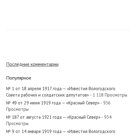
№ 66 от марта 1971 года — «Красный Север»
№ 287 от декабря 1939 года — «Красный Север»
Последние комментарии
Популярное
№ 1 от 18 апреля 1917 года — «Известия Вологодского
№ 238 от октября 1933 года — «Красный Север»
Совета рабочих и солдатских депутатов»
- 1 118 Просмотры
№ 49 от 29 июня 1919 года — «Красный Север»
- 936
Просмотры
№ 187 от августа 1921 года — «Красный Север»
- 934
Просмотры
№ 193 от августа 1960 года — «Красный Север»
№ 9 от 14 января 1919 года — «Известия Вологодского