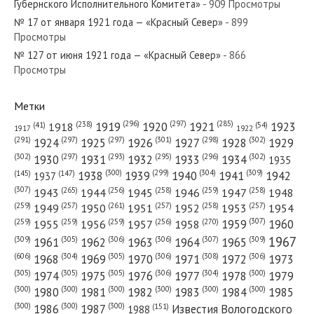
Губернского Исполнительного Комитета»
- 909 Просмотры
№ 17 от января 1921 года — «Красный Север»
- 899
Просмотры
№ 127 от июня 1921 года — «Красный Север»
- 866
№ 157 от 7 ноября 1919 года — «Красный Север»
Просмотры
Метки
(296)
(297)
(285)
(238)
1919
1920
1921
1923
1918
(54)
(41)
1922
1917
№ 215 от сентября 1970 года — «Красный Север»
(301)
(298)
(302)
(291)
(297)
(297)
1924
1925
1926
1927
1928
1929
(302)
(302)
(297)
(293)
(295)
(296)
1930
1931
1932
1933
1934
1935
(309)
(300)
(299)
(304)
1938
1939
1940
1941
1942
(147)
(145)
1937
(307)
(265)
(256)
(258)
(259)
(258)
1943
1944
1945
1946
1947
1948
(261)
(259)
(257)
(257)
(258)
(257)
1950
1949
1951
1952
1953
1954
№ 151 от августа 1945 года — «Красный Север»
(307)
(270)
(259)
(259)
(259)
(256)
1958
1959
1960
1955
1956
1957
1967
(309)
(305)
(306)
(306)
(307)
(309)
1961
1962
1963
1964
1965
(606)
(305)
(306)
(308)
(306)
(304)
1968
1969
1970
1971
1972
1973
(305)
(305)
(305)
(306)
(304)
(300)
1974
1975
1976
1977
1978
1979
(300)
(300)
(300)
(300)
(300)
(300)
1980
1981
1982
1983
1984
1985
(300)
(300)
(300)
1986
1987
Известия Вологодского
(151)
1988