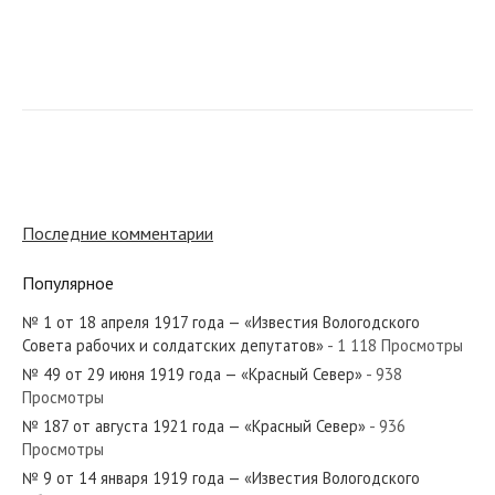
№ 297 от декабря 1972 года — «Красный Север»
№ 77 от апреля 1967 года — «Красный Север»
Последние комментарии
Популярное
№ 1 от 18 апреля 1917 года — «Известия Вологодского
№ 211 от октября 1956 года — «Красный Север»
Совета рабочих и солдатских депутатов»
- 1 118 Просмотры
№ 49 от 29 июня 1919 года — «Красный Север»
- 938
Просмотры
№ 187 от августа 1921 года — «Красный Север»
- 936
Просмотры
№ 207 от сентября 1983 года — «Красный Север»
№ 9 от 14 января 1919 года — «Известия Вологодского