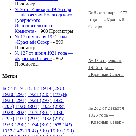
Просмотры
№ 9 от 14 января 1919 года
№ 6 от января 1972
— «Известия Вологодского
года — «Красный
Губернского
Исполнительного
Север»
Комитета»
- 903 Просмотры
№ 17 от января 1921 года —
«Красный Север»
- 899
Просмотры
№ 127 от июня 1921 года —
«Красный Север»
- 862
№ 37 от февраля
Просмотры
1986 года —
«Красный Север»
Метки
1919
(296)
1918
(238)
1917
(41)
1920
(297)
1921
(285)
1922
(54)
1923
(291)
1924
(297)
1925
(297)
1926
(301)
1927
(298)
№ 282 от декабря
1928
(302)
1929
(302)
1930
1923 года —
(297)
1931
(293)
1932
(295)
«Красный Север»
1933
(296)
1934
(302)
1935
(145)
1938
(300)
1939
(299)
1937
(147)