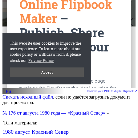
старые газеты
Вологда
Convert your PDF to digital flipbook ↗
Скачать исходный файл
, если не удаётся загрузить документ
для просмотра.
№ 176 от августа 1980 года — «Красный Север»
»
Теги материала:
1980
август
Красный Cевер