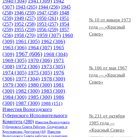
1940
(304)
1941
(309)
1942
(307)
1943
(265)
1944
(256)
1945
(258)
1946
(259)
1947
(258)
1948
(259)
1949
(257)
1950
(261)
1951
№ 10 от января 1973
(257)
1952
(258)
1953
(257)
1954
года — «Красный
(259)
1955
(259)
1956
(259)
1957
Север»
1958
(270)
1959
(307)
1960
(256)
(309)
1961
(305)
1962
(306)
1963
(306)
1964
(307)
1965
1967
(606)
(309)
1968
(304)
1969
(305)
1970
(306)
1971
(308)
1972
(306)
1973
(305)
№ 106 от мая 1967
1974
(305)
1975
(305)
1976
года — «Красный
(306)
1977
(304)
1978
(300)
Север»
1979
(300)
1980
(300)
1981
(300)
1982
(300)
1983
(300)
1984
(300)
1985
(300)
1986
(300)
1987
(300)
1988
(151)
Известия Вологодского
Губернского Исполнительного
№ 231 от октября
Комитета
(280)
Известия Вологодского
1985 года —
Губернского Совета Рабочих, Солдатских и
«Красный Север»
Крестьянских Депутатов
(44)
Известия
Вологодского Совета рабочих и солдатских