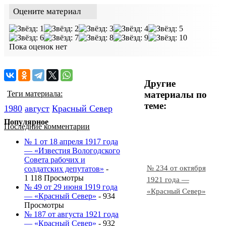
Оцените материал
Пока оценок нет
Другие
материалы по
Теги материала:
теме:
1980
август
Красный Cевер
Популярное
Последние комментарии
№ 1 от 18 апреля 1917 года
— «Известия Вологодского
Совета рабочих и
№ 234 от октября
солдатских депутатов»
-
1 118 Просмотры
1921 года —
№ 49 от 29 июня 1919 года
«Красный Север»
— «Красный Север»
- 934
Просмотры
№ 187 от августа 1921 года
— «Красный Север»
- 932