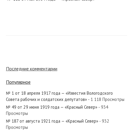
№ 75 от марта 1974 года — «Красный Север»
№ 292 от декабря 1931 года — «Красный Север»
Последние комментарии
Популярное
№ 1 от 18 апреля 1917 года — «Известия Вологодского
№ 207 от октября 1955 года — «Красный Север»
Совета рабочих и солдатских депутатов»
- 1 118 Просмотры
№ 49 от 29 июня 1919 года — «Красный Север»
- 934
Просмотры
№ 187 от августа 1921 года — «Красный Север»
- 932
Просмотры
№ 247 от октября 1934 года — «Красный Север»