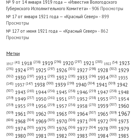
№ 9 от 14 января 1919 года — «Известия Вологодского
Губернского Исполнительного Комитета»
- 906 Просмотры
№ 17 от января 1921 года — «Красный Север»
- 899
Просмотры
№ 127 от июня 1921 года — «Красный Север»
- 862
№ 21 от января 1942 года — «Красный Север»
Просмотры
Метки
(296)
(297)
(285)
(238)
1919
1920
1921
1923
1918
(54)
(41)
1922
1917
№ 257 от декабря 1950 года — «Красный Север»
(301)
(298)
(302)
(291)
(297)
(297)
1924
1925
1926
1927
1928
1929
(302)
(302)
(297)
(293)
(295)
(296)
1930
1931
1932
1933
1934
1935
(309)
(300)
(299)
(304)
1938
1939
1940
1941
1942
(147)
(145)
1937
(307)
(265)
(256)
(258)
(259)
(258)
1943
1944
1945
1946
1947
1948
(261)
(259)
(257)
(257)
(258)
(257)
1950
1949
1951
1952
1953
1954
№ 157 от июля 1964 года — «Красный Север»
(307)
(270)
(259)
(259)
(259)
(256)
1958
1959
1960
1955
1956
1957
1967
(309)
(305)
(306)
(306)
(307)
(309)
1961
1962
1963
1964
1965
(606)
(305)
(306)
(308)
(306)
(304)
1968
1969
1970
1971
1972
1973
(305)
(305)
(305)
(306)
(304)
(300)
1974
1975
1976
1977
1978
1979
(300)
(300)
(300)
(300)
(300)
(300)
1980
1981
1982
1983
1984
1985