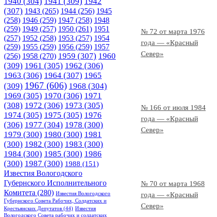
1940
(304)
1941
(309)
1942
(307)
1943
(265)
1944
(256)
1945
(258)
1946
(259)
1947
(258)
1948
(259)
1949
(257)
1950
(261)
1951
№ 72 от марта 1976
(257)
1952
(258)
1953
(257)
1954
года — «Красный
(259)
1955
(259)
1956
(259)
1957
Север»
1958
(270)
1959
(307)
1960
(256)
(309)
1961
(305)
1962
(306)
1963
(306)
1964
(307)
1965
1967
(606)
(309)
1968
(304)
1969
(305)
1970
(306)
1971
(308)
1972
(306)
1973
(305)
№ 166 от июля 1984
1974
(305)
1975
(305)
1976
года — «Красный
(306)
1977
(304)
1978
(300)
Север»
1979
(300)
1980
(300)
1981
(300)
1982
(300)
1983
(300)
1984
(300)
1985
(300)
1986
(300)
1987
(300)
1988
(151)
Известия Вологодского
Губернского Исполнительного
№ 70 от марта 1968
Комитета
(280)
Известия Вологодского
года — «Красный
Губернского Совета Рабочих, Солдатских и
Север»
Крестьянских Депутатов
(44)
Известия
Вологодского Совета рабочих и солдатских