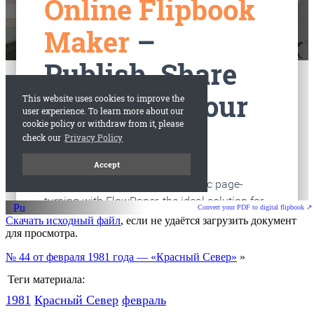
старые газеты
Вологда
Convert your PDF to digital flipbook ↗
Скачать исходный файл
, если не удаётся загрузить документ
для просмотра.
№ 44 от февраля 1981 года — «Красный Север»
»
Теги материала:
1981
Красный Cевер
февраль