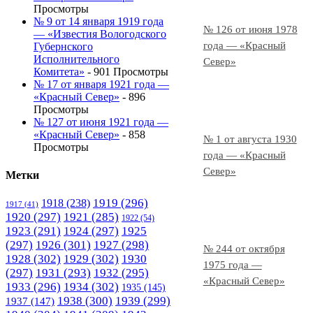
Просмотры
№ 9 от 14 января 1919 года
№ 126 от июня 1978
— «Известия Вологодского
года — «Красный
Губернского
Исполнительного
Север»
Комитета»
- 901 Просмотры
№ 17 от января 1921 года —
«Красный Север»
- 896
Просмотры
№ 127 от июня 1921 года —
«Красный Север»
- 858
№ 1 от августа 1930
Просмотры
года — «Красный
Север»
Метки
1919
(296)
1918
(238)
1917
(41)
1920
(297)
1921
(285)
1922
(54)
1923
(291)
1924
(297)
1925
(297)
1926
(301)
1927
(298)
№ 244 от октября
1928
(302)
1929
(302)
1930
1975 года —
(297)
1931
(293)
1932
(295)
«Красный Север»
1933
(296)
1934
(302)
1935
(145)
1938
(300)
1939
(299)
1937
(147)