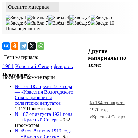
Оцените материал
Пока оценок нет
Другие
материалы по
Теги материала:
теме:
1981
Красный Cевер
февраль
Популярное
Последние комментарии
№ 1 от 18 апреля 1917 года
— «Известия Вологодского
Совета рабочих и
№ 184 от августа
солдатских депутатов»
-
1 117 Просмотры
1970 года —
№ 187 от августа 1921 года
«Красный Север»
— «Красный Север»
- 932
Просмотры
№ 49 от 29 июня 1919 года
— «Красный Север»
- 931