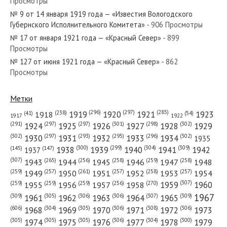
Просмотры
№ 9 от 14 января 1919 года — «Известия Вологодского
№ 263 от ноября 1983 года —
Губернского Исполнительного Комитета»
- 906 Просмотры
«Красный Север»
№ 17 от января 1921 года — «Красный Север»
- 899
Просмотры
№ 29 от февраля 1926 года —
№ 127 от июня 1921 года — «Красный Север»
- 862
Просмотры
«Красный Север»
Метки
(296)
(297)
(285)
(238)
1919
1920
1921
1923
1918
(54)
(41)
1922
1917
(301)
(298)
(302)
(291)
(297)
(297)
1924
1925
1926
1927
1928
1929
(302)
(302)
(297)
(293)
(295)
(296)
1930
1931
1932
1933
1934
1935
(309)
(300)
(299)
(304)
1938
1939
1940
1941
1942
(147)
(145)
1937
(307)
(265)
(256)
(258)
(259)
(258)
1943
1944
1945
1946
1947
1948
(261)
(259)
(257)
(257)
(258)
(257)
1950
1949
1951
1952
1953
1954
(307)
(270)
(259)
(259)
(259)
(256)
1958
1959
1960
1955
1956
1957
1967
(309)
(305)
(306)
(306)
(307)
(309)
1961
1962
1963
1964
1965
(606)
(305)
(306)
(308)
(306)
(304)
1968
1969
1970
1971
1972
1973
(305)
(305)
(305)
(306)
(304)
(300)
1974
1975
1976
1977
1978
1979