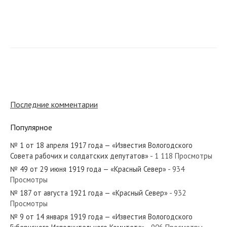
№ 227 от ноября 1956 года — «Красный Север»
№ 123 от мая 1964 года — «Красный Север»
Последние комментарии
Популярное
№ 1 от 18 апреля 1917 года — «Известия Вологодского
№ 18 от января 1974 года — «Красный Север»
Совета рабочих и солдатских депутатов»
- 1 118 Просмотры
№ 49 от 29 июня 1919 года — «Красный Север»
- 934
Просмотры
№ 187 от августа 1921 года — «Красный Север»
- 932
Просмотры
№ 216 от сентября 1984 года — «Красный Север»
№ 9 от 14 января 1919 года — «Известия Вологодского