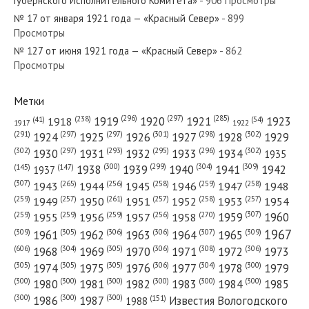
Губернского Исполнительного Комитета»
- 906 Просмотры
№ 17 от января 1921 года — «Красный Север»
- 899
Просмотры
№ 127 от июня 1921 года — «Красный Север»
- 862
№ 134 от июля 1946 года — «Красный Север»
Просмотры
Метки
(296)
(297)
(285)
(238)
1919
1920
1921
1923
1918
(54)
(41)
1922
1917
№ 106 от мая 1962 года — «Красный Север»
(301)
(298)
(302)
(291)
(297)
(297)
1924
1925
1926
1927
1928
1929
(302)
(302)
(297)
(293)
(295)
(296)
1930
1931
1932
1933
1934
1935
(309)
(300)
(299)
(304)
1938
1939
1940
1941
1942
(147)
(145)
1937
(307)
(265)
(256)
(258)
(259)
(258)
1943
1944
1945
1946
1947
1948
(261)
(259)
(257)
(257)
(258)
(257)
1950
1949
1951
1952
1953
1954
№ 61 от марта 1960 года — «Красный Север»
(307)
(270)
(259)
(259)
(259)
(256)
1958
1959
1960
1955
1956
1957
1967
(309)
(305)
(306)
(306)
(307)
(309)
1961
1962
1963
1964
1965
(606)
(305)
(306)
(308)
(306)
(304)
1968
1969
1970
1971
1972
1973
(305)
(305)
(305)
(306)
(304)
(300)
1974
1975
1976
1977
1978
1979
(300)
(300)
(300)
(300)
(300)
(300)
1980
1981
1982
1983
1984
1985
(300)
(300)
(300)
1986
1987
Известия Вологодского
(151)
1988