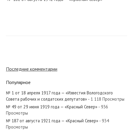
№ 55 от марта 1925 года — «Красный Север»
№ 40 от октября 1930 года — «Красный Север»
Последние комментарии
Популярное
№ 1 от 18 апреля 1917 года — «Известия Вологодского
№ 230 от октября 1938 года — «Красный Север»
Совета рабочих и солдатских депутатов»
- 1 118 Просмотры
№ 49 от 29 июня 1919 года — «Красный Север»
- 936
Просмотры
№ 187 от августа 1921 года — «Красный Север»
- 934
Просмотры
№ 110 от мая 1939 года — «Красный Север»