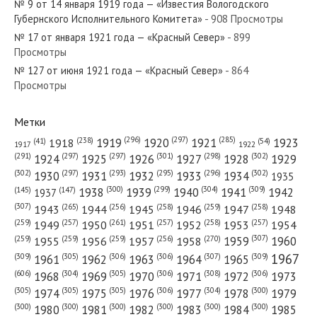
№ 9 от 14 января 1919 года — «Известия Вологодского
Губернского Исполнительного Комитета»
- 908 Просмотры
№ 17 от января 1921 года — «Красный Север»
- 899
Просмотры
№ 127 от июня 1921 года — «Красный Север»
- 864
№ 107 от мая 1972 года — «Красный Север»
Просмотры
Метки
(296)
(297)
(285)
(238)
1919
1920
1921
1923
1918
(54)
(41)
1922
1917
№ 236 от октября 1923 года — «Красный Север»
(301)
(298)
(302)
(291)
(297)
(297)
1924
1925
1926
1927
1928
1929
(302)
(302)
(297)
(293)
(295)
(296)
1930
1931
1932
1933
1934
1935
(309)
(300)
(299)
(304)
1938
1939
1940
1941
1942
(147)
(145)
1937
(307)
(265)
(256)
(258)
(259)
(258)
1943
1944
1945
1946
1947
1948
(261)
(259)
(257)
(257)
(258)
(257)
1950
1949
1951
1952
1953
1954
№ 23 от января 1963 года — «Красный Север»
(307)
(270)
(259)
(259)
(259)
(256)
1958
1959
1960
1955
1956
1957
1967
(309)
(305)
(306)
(306)
(307)
(309)
1961
1962
1963
1964
1965
(606)
(305)
(306)
(308)
(306)
(304)
1968
1969
1970
1971
1972
1973
(305)
(305)
(305)
(306)
(304)
(300)
1974
1975
1976
1977
1978
1979
(300)
(300)
(300)
(300)
(300)
(300)
1980
1981
1982
1983
1984
1985