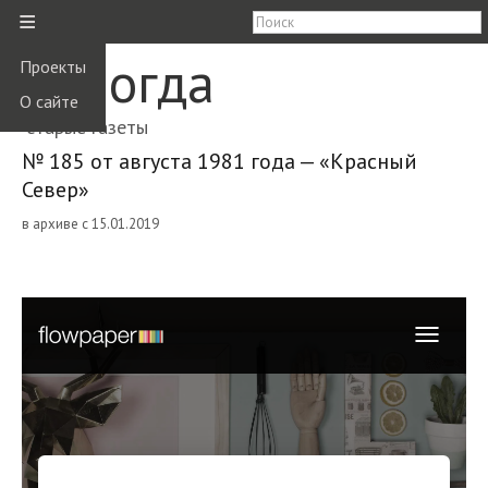
≡
Вологда
Проекты
О сайте
старые газеты
№ 185 от августа 1981 года — «Красный
Север»
в архиве с 15.01.2019