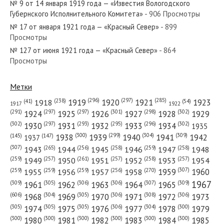
№ 9 от 14 января 1919 года — «Известия Вологодского
Губернского Исполнительного Комитета»
- 906 Просмотры
№ 17 от января 1921 года — «Красный Север»
- 899
Просмотры
№ 127 от июня 1921 года — «Красный Север»
- 864
№ 173 от июля 1972 года — «Красный Север»
Просмотры
Метки
(296)
(297)
(285)
(238)
1919
1920
1921
1923
1918
(54)
(41)
1922
1917
№ 230 от октября 1929 года — «Красный Север»
(301)
(298)
(302)
(291)
(297)
(297)
1924
1925
1926
1927
1928
1929
(302)
(302)
(297)
(293)
(295)
(296)
1930
1931
1932
1933
1934
1935
(309)
(300)
(299)
(304)
1938
1939
1940
1941
1942
(147)
(145)
1937
(307)
(265)
(256)
(258)
(259)
(258)
1943
1944
1945
1946
1947
1948
(261)
(259)
(257)
(257)
(258)
(257)
1950
1949
1951
1952
1953
1954
№ 16 от января 1962 года — «Красный Север»
(307)
(270)
(259)
(259)
(259)
(256)
1958
1959
1960
1955
1956
1957
1967
(309)
(305)
(306)
(306)
(307)
(309)
1961
1962
1963
1964
1965
(606)
(305)
(306)
(308)
(306)
(304)
1968
1969
1970
1971
1972
1973
(305)
(305)
(305)
(306)
(304)
(300)
1974
1975
1976
1977
1978
1979
(300)
(300)
(300)
(300)
(300)
(300)
1980
1981
1982
1983
1984
1985