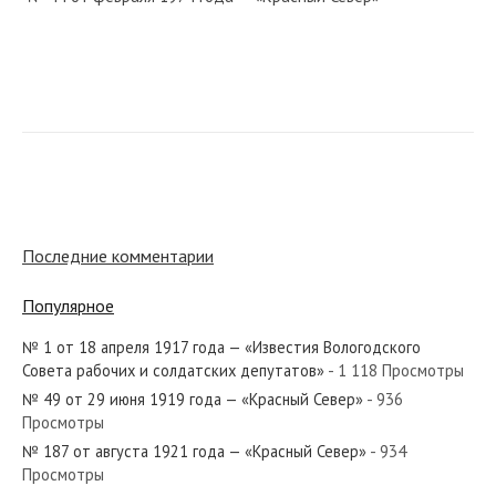
№ 129 от июня 1930 года — «Красный Север»
№ 142 от июня 1961 года — «Красный Север»
Последние комментарии
Популярное
№ 1 от 18 апреля 1917 года — «Известия Вологодского
№ 18 от января 1977 года — «Красный Север»
Совета рабочих и солдатских депутатов»
- 1 118 Просмотры
№ 49 от 29 июня 1919 года — «Красный Север»
- 936
Просмотры
№ 187 от августа 1921 года — «Красный Север»
- 934
Просмотры
№ 5 от января 1947 года — «Красный Север»