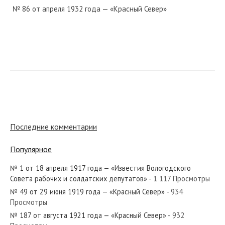
№ 86 от апреля 1932 года — «Красный Север»
№ 77 от апреля 1986 года — «Красный Север»
№ 54 от марта 1988 года — «Красный Север»
Последние комментарии
Популярное
№ 1 от 18 апреля 1917 года — «Известия Вологодского
№ 89 от апреля 1927 года — «Красный Север»
Совета рабочих и солдатских депутатов»
- 1 117 Просмотры
№ 49 от 29 июня 1919 года — «Красный Север»
- 934
Просмотры
№ 187 от августа 1921 года — «Красный Север»
- 932