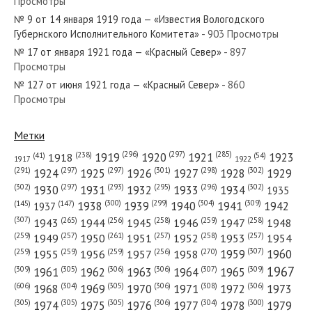
Просмотры
№ 208 от октября 1944 года — «Красный Север»
№ 9 от 14 января 1919 года — «Известия Вологодского
Губернского Исполнительного Комитета»
- 903 Просмотры
№ 17 от января 1921 года — «Красный Север»
- 897
Просмотры
№ 127 от июня 1921 года — «Красный Север»
- 860
№ 98 от апреля 1976 года — «Красный Север»
Просмотры
Метки
(296)
(297)
(285)
(238)
1919
1920
1921
1923
1918
(54)
(41)
1922
1917
№ 15 от января 1925 года — «Красный Север»
(301)
(298)
(302)
(291)
(297)
(297)
1924
1925
1926
1927
1928
1929
(302)
(302)
(297)
(293)
(295)
(296)
1930
1931
1932
1933
1934
1935
(309)
(300)
(299)
(304)
1938
1939
1940
1941
1942
(147)
(145)
1937
(307)
(265)
(256)
(258)
(259)
(258)
1943
1944
1945
1946
1947
1948
(261)
(259)
(257)
(257)
(258)
(257)
1950
1949
1951
1952
1953
1954
№ 104 от мая 1953 года — «Красный Север»
(307)
(270)
(259)
(259)
(259)
(256)
1958
1959
1960
1955
1956
1957
1967
(309)
(305)
(306)
(306)
(307)
(309)
1961
1962
1963
1964
1965
(606)
(305)
(306)
(308)
(306)
(304)
1968
1969
1970
1971
1972
1973
(305)
(305)
(305)
(306)
(304)
(300)
1974
1975
1976
1977
1978
1979