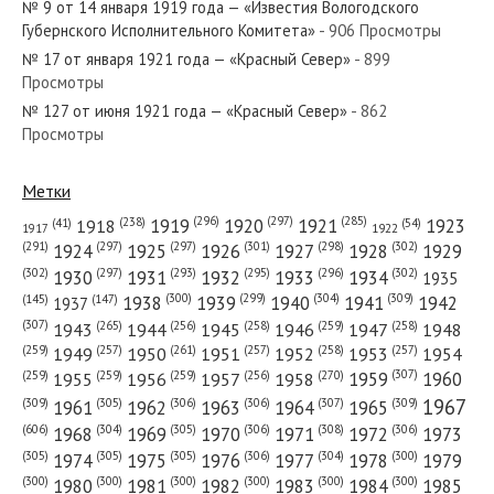
№ 9 от 14 января 1919 года — «Известия Вологодского
Губернского Исполнительного Комитета»
- 906 Просмотры
№ 17 от января 1921 года — «Красный Север»
- 899
Просмотры
№ 127 от июня 1921 года — «Красный Север»
- 862
№ 169 от июля 1927 года — «Красный Север»
Просмотры
Метки
(296)
(297)
(285)
(238)
1919
1920
1921
1923
1918
(54)
(41)
1922
1917
№ 216 от сентября 1938 года — «Красный Север»
(301)
(298)
(302)
(291)
(297)
(297)
1924
1925
1926
1927
1928
1929
(302)
(302)
(297)
(293)
(295)
(296)
1930
1931
1932
1933
1934
1935
(309)
(300)
(299)
(304)
1938
1939
1940
1941
1942
(147)
(145)
1937
(307)
(265)
(256)
(258)
(259)
(258)
1943
1944
1945
1946
1947
1948
(261)
(259)
(257)
(257)
(258)
(257)
1950
1949
1951
1952
1953
1954
№ 135 от июня 1924 года — «Красный Север»
(307)
(270)
(259)
(259)
(259)
(256)
1958
1959
1960
1955
1956
1957
1967
(309)
(305)
(306)
(306)
(307)
(309)
1961
1962
1963
1964
1965
(606)
(305)
(306)
(308)
(306)
(304)
1968
1969
1970
1971
1972
1973
(305)
(305)
(305)
(306)
(304)
(300)
1974
1975
1976
1977
1978
1979
(300)
(300)
(300)
(300)
(300)
(300)
1980
1981
1982
1983
1984
1985