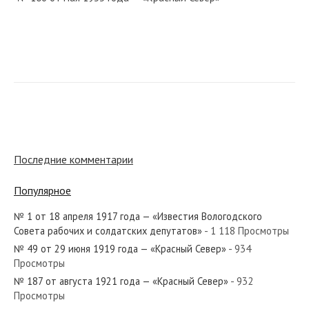
№ 241 от декабря 1952 года — «Красный Север»
№ 118 от мая 1974 года — «Красный Север»
Последние комментарии
Популярное
№ 1 от 18 апреля 1917 года — «Известия Вологодского
№ 198 от августа 1938 года — «Красный Север»
Совета рабочих и солдатских депутатов»
- 1 118 Просмотры
№ 49 от 29 июня 1919 года — «Красный Север»
- 934
Просмотры
№ 187 от августа 1921 года — «Красный Север»
- 932
Просмотры
№ 88 от мая 1958 года — «Красный Север»