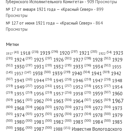
Губернского Исполнительного Комитета»
- 909 Просмотры
№ 17 от января 1921 года — «Красный Север»
- 899
Просмотры
№ 127 от июня 1921 года — «Красный Север»
- 864
№ 282 от декабря 1971 года — «Красный Север»
Просмотры
Метки
(296)
(297)
(285)
(238)
1919
1920
1921
1923
1918
(54)
(41)
1922
1917
№ 4 от января 1986 года — «Красный Север»
(301)
(298)
(302)
(291)
(297)
(297)
1924
1925
1926
1927
1928
1929
(302)
(302)
(297)
(293)
(295)
(296)
1930
1931
1932
1933
1934
1935
(309)
(300)
(299)
(304)
1938
1939
1940
1941
1942
(147)
(145)
1937
(307)
(265)
(256)
(258)
(259)
(258)
1943
1944
1945
1946
1947
1948
(261)
(259)
(257)
(257)
(258)
(257)
1950
1949
1951
1952
1953
1954
№ 285 от декабря 1970 года — «Красный Север»
(307)
(270)
(259)
(259)
(259)
(256)
1958
1959
1960
1955
1956
1957
1967
(309)
(305)
(306)
(306)
(307)
(309)
1961
1962
1963
1964
1965
(606)
(305)
(306)
(308)
(306)
(304)
1968
1969
1970
1971
1972
1973
(305)
(305)
(305)
(306)
(304)
(300)
1974
1975
1976
1977
1978
1979
(300)
(300)
(300)
(300)
(300)
(300)
1980
1981
1982
1983
1984
1985
(300)
(300)
(300)
1986
1987
Известия Вологодского
(151)
1988