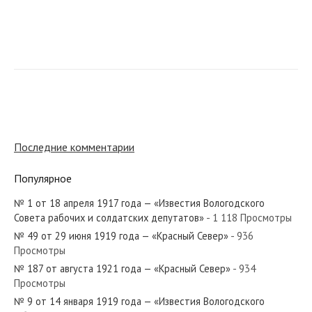
№ 127 от июня 1975 года — «Красный Север»
№ 118 от июня 1952 года — «Красный Север»
Последние комментарии
Популярное
№ 1 от 18 апреля 1917 года — «Известия Вологодского
№ 18 от января 1981 года — «Красный Север»
Совета рабочих и солдатских депутатов»
- 1 118 Просмотры
№ 49 от 29 июня 1919 года — «Красный Север»
- 936
Просмотры
№ 187 от августа 1921 года — «Красный Север»
- 934
Просмотры
№ 80 от апреля 1923 года — «Красный Север»
№ 9 от 14 января 1919 года — «Известия Вологодского