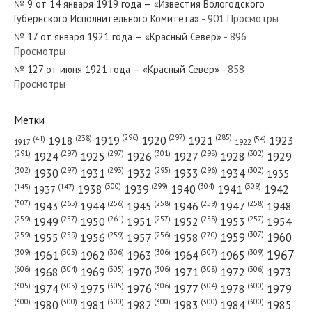
№ 9 от 14 января 1919 года — «Известия Вологодского
Губернского Исполнительного Комитета»
- 901 Просмотры
№ 17 от января 1921 года — «Красный Север»
- 896
Просмотры
№ 127 от июня 1921 года — «Красный Север»
- 858
№ 225 от ноября 1946 года — «Красный Север»
Просмотры
Метки
(296)
(297)
(285)
(238)
1919
1920
1921
1923
1918
(54)
(41)
1922
1917
№ 275 от ноября 1974 года — «Красный Север»
(301)
(298)
(302)
(291)
(297)
(297)
1924
1925
1926
1927
1928
1929
(302)
(302)
(297)
(293)
(295)
(296)
1930
1931
1932
1933
1934
1935
(309)
(300)
(299)
(304)
1938
1939
1940
1941
1942
(147)
(145)
1937
(307)
(265)
(256)
(258)
(259)
(258)
1943
1944
1945
1946
1947
1948
(261)
(259)
(257)
(257)
(258)
(257)
1950
1949
1951
1952
1953
1954
№ 196 от октября 1946 года — «Красный Север»
(307)
(270)
(259)
(259)
(259)
(256)
1958
1959
1960
1955
1956
1957
1967
(309)
(305)
(306)
(306)
(307)
(309)
1961
1962
1963
1964
1965
(606)
(305)
(306)
(308)
(306)
(304)
1968
1969
1970
1971
1972
1973
(305)
(305)
(305)
(306)
(304)
(300)
1974
1975
1976
1977
1978
1979
(300)
(300)
(300)
(300)
(300)
(300)
1980
1981
1982
1983
1984
1985