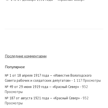
№ 184 от августа 1928 года — «Красный Север»
№ 11 от января 1975 года — «Красный Север»
Последние комментарии
Популярное
№ 1 от 18 апреля 1917 года — «Известия Вологодского
№ 265 от ноября 1928 года — «Красный Север»
Совета рабочих и солдатских депутатов»
- 1 117 Просмотры
№ 49 от 29 июня 1919 года — «Красный Север»
- 932
Просмотры
№ 187 от августа 1921 года — «Красный Север»
- 932
Просмотры
№ 211 от сентября 1984 года — «Красный Север»