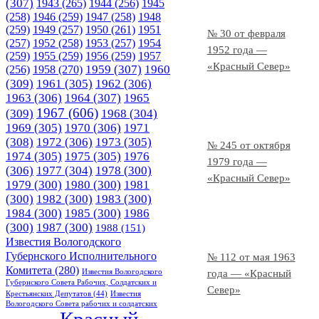
(307)
1943
(265)
1944
(256)
1945
(258)
1946
(259)
1947
(258)
1948
(259)
1949
(257)
1950
(261)
1951
№ 30 от февраля
(257)
1952
(258)
1953
(257)
1954
1952 года —
(259)
1955
(259)
1956
(259)
1957
«Красный Север»
1958
(270)
1959
(307)
1960
(256)
(309)
1961
(305)
1962
(306)
1963
(306)
1964
(307)
1965
1967
(606)
(309)
1968
(304)
1969
(305)
1970
(306)
1971
(308)
1972
(306)
1973
(305)
№ 245 от октября
1974
(305)
1975
(305)
1976
1979 года —
(306)
1977
(304)
1978
(300)
«Красный Север»
1979
(300)
1980
(300)
1981
(300)
1982
(300)
1983
(300)
1984
(300)
1985
(300)
1986
(300)
1987
(300)
1988
(151)
Известия Вологодского
Губернского Исполнительного
№ 112 от мая 1963
Комитета
(280)
Известия Вологодского
года — «Красный
Губернского Совета Рабочих, Солдатских и
Север»
Крестьянских Депутатов
(44)
Известия
Вологодского Совета рабочих и солдатских
Красный