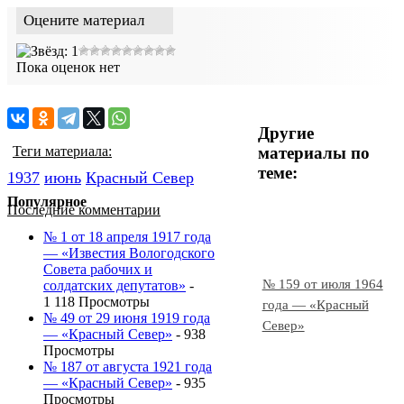
Оцените материал
Пока оценок нет
Другие
материалы по
Теги материала:
теме:
1937
июнь
Красный Cевер
Популярное
Последние комментарии
№ 1 от 18 апреля 1917 года
— «Известия Вологодского
Совета рабочих и
№ 159 от июля 1964
солдатских депутатов»
-
1 118 Просмотры
года — «Красный
№ 49 от 29 июня 1919 года
Север»
— «Красный Север»
- 938
Просмотры
№ 187 от августа 1921 года
— «Красный Север»
- 935
Просмотры