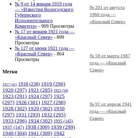
№ 9 от 14 января 1919 года
№ 201 от августа
— «Известия Вологодского
1960 года —
Губернского
Исполнительного
«Красный Север»
Комитета»
- 909 Просмотры
№ 17 от января 1921 года —
«Красный Север»
- 899
Просмотры
№ 127 от июня 1921 года —
«Красный Север»
- 864
№ 59 от марта 1987
Просмотры
года — «Красный
Север»
Метки
1919
(296)
1918
(238)
1917
(41)
1920
(297)
1921
(285)
1922
(54)
1923
(291)
1924
(297)
1925
(297)
1926
(301)
1927
(298)
№ 91 от апреля 1941
1928
(302)
1929
(302)
1930
года — «Красный
(297)
1931
(293)
1932
(295)
Север»
1933
(296)
1934
(302)
1935
(145)
1938
(300)
1939
(299)
1937
(147)
1940
(304)
1941
(309)
1942