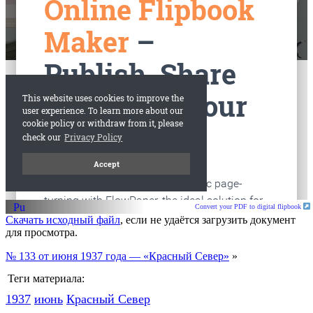
старые газеты
Вологда
Convert your PDF to digital flipbook
Скачать исходный файл
, если не удаётся загрузить документ
для просмотра.
№ 133 от июня 1937 года — «Красный Север»
»
Теги материала:
1937
июнь
Красный Cевер