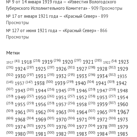
№ 9 от 14 января 1919 года — «Известия Вологодского
Губернского Исполнительного Комитета»
- 909 Просмотры
№ 17 от января 1921 года — «Красный Север»
- 899
Просмотры
№ 127 от июня 1921 года — «Красный Север»
- 866
№ 257 от декабря 1949 года — «Красный Север»
Просмотры
Метки
(296)
(297)
(285)
(238)
1919
1920
1921
1923
1918
(54)
(41)
1922
1917
№ 17 от января 1947 года — «Красный Север»
(301)
(298)
(302)
(291)
(297)
(297)
1924
1925
1926
1927
1928
1929
(302)
(302)
(297)
(293)
(295)
(296)
1930
1931
1932
1933
1934
1935
(309)
(300)
(299)
(304)
1938
1939
1940
1941
1942
(147)
(145)
1937
(307)
(265)
(256)
(258)
(259)
(258)
1943
1944
1945
1946
1947
1948
(261)
(259)
(257)
(257)
(258)
(257)
1950
1949
1951
1952
1953
1954
№ 96 от мая 1921 года — «Красный Север»
(307)
(270)
(259)
(259)
(259)
(256)
1958
1959
1960
1955
1956
1957
1967
(309)
(305)
(306)
(306)
(307)
(309)
1961
1962
1963
1964
1965
(606)
(305)
(306)
(308)
(306)
(304)
1968
1969
1970
1971
1972
1973
(305)
(305)
(305)
(306)
(304)
(300)
1974
1975
1976
1977
1978
1979
(300)
(300)
(300)
(300)
(300)
(300)
1980
1981
1982
1983
1984
1985