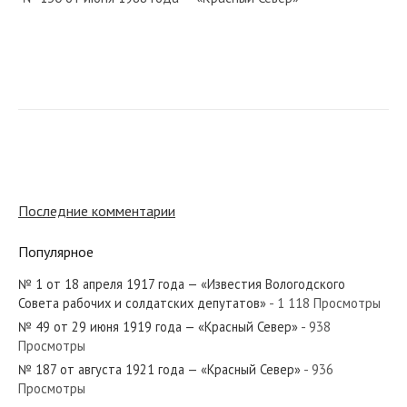
№ 71 от марта 1938 года — «Красный Север»
№ 23 от января 1968 года — «Красный Север»
Последние комментарии
Популярное
№ 1 от 18 апреля 1917 года — «Известия Вологодского
№ 26 от февраля 1946 года — «Красный Север»
Совета рабочих и солдатских депутатов»
- 1 118 Просмотры
№ 49 от 29 июня 1919 года — «Красный Север»
- 938
Просмотры
№ 187 от августа 1921 года — «Красный Север»
- 936
Просмотры
№ 14 от января 1980 года — «Красный Север»