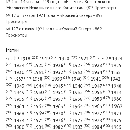
№ 9 от 14 января 1919 года — «Известия Вологодского
№ 63 от марта 1955 года —
Губернского Исполнительного Комитета»
- 903 Просмотры
«Красный Север»
№ 17 от января 1921 года — «Красный Север»
- 897
Просмотры
№ 127 от июня 1921 года — «Красный Север»
№ 207 от октября 1947 года —
- 862
Просмотры
«Красный Север»
Метки
(296)
(297)
(285)
(238)
1919
1920
1921
1923
1918
(54)
(41)
1922
1917
(301)
(298)
(302)
(291)
(297)
(297)
1924
1925
1926
1927
1928
1929
(302)
(302)
(297)
(293)
(295)
(296)
1930
1931
1932
1933
1934
1935
(309)
(300)
(299)
(304)
1938
1939
1940
1941
1942
(147)
(145)
1937
(307)
(265)
(256)
(258)
(259)
(258)
1943
1944
1945
1946
1947
1948
(261)
(259)
(257)
(257)
(258)
(257)
1950
1949
1951
1952
1953
1954
(307)
(270)
(259)
(259)
(259)
(256)
1958
1959
1960
1955
1956
1957
1967
(309)
(305)
(306)
(306)
(307)
(309)
1961
1962
1963
1964
1965
(606)
(305)
(306)
(308)
(306)
(304)
1968
1969
1970
1971
1972
1973
(305)
(305)
(305)
(306)
(304)
(300)
1974
1975
1976
1977
1978
1979
(300)
(300)
(300)
(300)
(300)
(300)
1980
1981
1982
1983
1984
1985