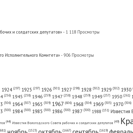
 Север»
вер»
абочих и солдатских депутатов»
- 1 118 Просмотры
вер»
ого Исполнительного Комитета»
- 906 Просмотры
ый Север»
(301)
(298)
(302)
(302)
)
(297)
(297)
1924
1925
1926
1927
1928
1929
1930
(261)
(256)
(258)
(259)
(258)
(259)
(257)
1950
44
1945
1946
1947
1948
1949
1967
(606)
(306)
(307)
(309)
(305)
(306)
(304)
63
1964
1965
1968
1969
1970
Север»
(300)
(300)
(300)
(300)
(300)
83
1984
1985
1986
1987
Известия 
(151)
1988
Кр
(49)
(44)
атов
Известия Вологодского Совета рабочих и солдатских депутатов
ноябрь
октябрь
сентябрь
февраль
681)
(1667)
(1619)
(1523)