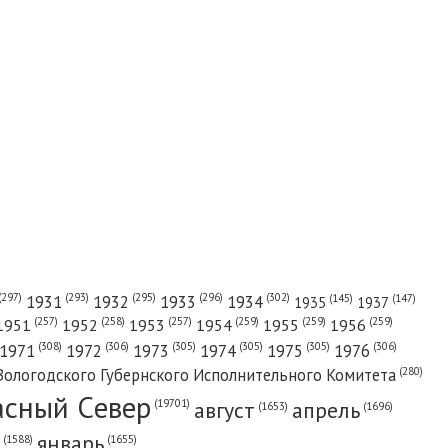
(302)
(297)
(293)
(295)
(296)
1931
1932
1933
1934
(147)
(145)
1935
1937
(257)
(258)
(257)
(259)
(259)
(259)
1951
1952
1953
1954
1955
1956
(308)
(306)
(305)
(305)
(305)
(306)
1971
1972
1973
1974
1975
1976
(280)
Вологодского Губернского Исполнительного Комитета
асный Cевер
август
апрель
(19701)
(1696)
(1653)
январь
(1655)
(1588)