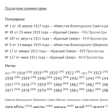
№ 188 от августа 1931 года — «Красный
Последние комментарии
Популярное
№ 113 от мая 1930 года — «Красный Се
№ 1 от 18 апреля 1917 года — «Известия Вологодского Совета р
№ 49 от 29 июня 1919 года — «Красный Север»
- 936 Просмотры
№ 187 от августа 1921 года — «Красный Север»
- 934 Просмотры
№ 8 от января 1941 года — «Красный Се
№ 9 от 14 января 1919 года — «Известия Вологодского Губернск
№ 17 от января 1921 года — «Красный Север»
- 899 Просмотры
№ 127 от июня 1921 года — «Красный Север»
- 864 Просмотры
Метки
№ 206 от сентября 1959 года — «Красн
(296)
(297)
(291
(285)
(238)
1919
1920
1921
1923
1918
(54)
(41)
1922
1917
(309)
(307)
(300)
(299)
(304)
(265)
1938
1939
1940
1941
1942
1943
19
(307)
(309)
(305)
(306)
(270)
(256)
1958
1959
1960
1961
1962
19
1957
№ 94 от апреля 1969 года — «Красный 
(304)
(300)
(300)
(300)
(300)
(300)
1977
1978
1979
1980
1981
1982
19
Известия Вологодского Губернского Совета Рабочих, Солдатских и Крестьянских Депут
декабрь
июль
июнь
май
март
(1687)
(1
(1665)
(1651)
(1616)