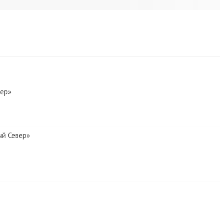
вер»
ый Север»
й Север»