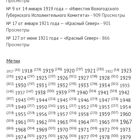
Просмотры
№ 9 от 14 января 1919 года — «Известия Вологодского
№ 58 от марта 1949 года —
Губернского Исполнительного Комитета»
- 909 Просмотры
«Красный Север»
№ 17 от января 1921 года — «Красный Север»
- 901
Просмотры
№ 262 от ноября 1979 года —
№ 127 от июня 1921 года — «Красный Север»
- 866
Просмотры
«Красный Север»
Метки
(296)
(297)
(285)
(238)
1919
1920
1921
1923
1918
(54)
(41)
1922
1917
(301)
(298)
(302)
(291)
(297)
(297)
1924
1925
1926
1927
1928
1929
(302)
(302)
(297)
(293)
(295)
(296)
1930
1931
1932
1933
1934
1935
(309)
(300)
(299)
(304)
1938
1939
1940
1941
1942
(147)
(145)
1937
(307)
(265)
(256)
(258)
(259)
(258)
1943
1944
1945
1946
1947
1948
(261)
(259)
(257)
(257)
(258)
(257)
1950
1949
1951
1952
1953
1954
(307)
(270)
(259)
(259)
(259)
(256)
1958
1959
1960
1955
1956
1957
1967
(309)
(305)
(306)
(306)
(307)
(309)
1961
1962
1963
1964
1965
(606)
(305)
(306)
(308)
(306)
(304)
1968
1969
1970
1971
1972
1973
(305)
(305)
(305)
(306)
(304)
(300)
1974
1975
1976
1977
1978
1979