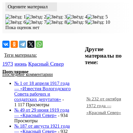
Оцените материал
Пока оценок нет
Другие
материалы по
Теги материала:
теме:
1973
июнь
Красный Cевер
Популярное
Последние комментарии
№ 1 от 18 апреля 1917 года
— «Известия Вологодского
Совета рабочих и
№ 232 от октября
солдатских депутатов»
-
1 117 Просмотры
1972 года —
№ 49 от 29 июня 1919 года
«Красный Север»
— «Красный Север»
- 934
Просмотры
№ 187 от августа 1921 года
— «Красный Север»
- 932