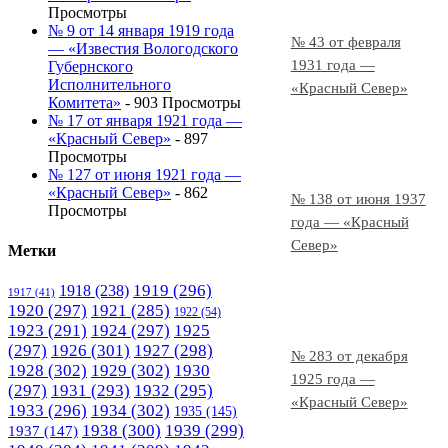
Просмотры
№ 9 от 14 января 1919 года
№ 43 от февраля
— «Известия Вологодского
1931 года —
Губернского
Исполнительного
«Красный Север»
Комитета»
- 903 Просмотры
№ 17 от января 1921 года —
«Красный Север»
- 897
Просмотры
№ 127 от июня 1921 года —
«Красный Север»
- 862
№ 138 от июня 1937
Просмотры
года — «Красный
Север»
Метки
1919
(296)
1918
(238)
1917
(41)
1920
(297)
1921
(285)
1922
(54)
1923
(291)
1924
(297)
1925
(297)
1926
(301)
1927
(298)
№ 283 от декабря
1928
(302)
1929
(302)
1930
1925 года —
(297)
1931
(293)
1932
(295)
«Красный Север»
1933
(296)
1934
(302)
1935
(145)
1938
(300)
1939
(299)
1937
(147)