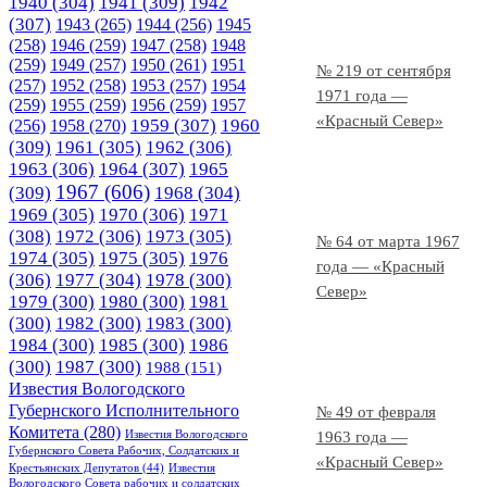
1940
(304)
1941
(309)
1942
(307)
1943
(265)
1944
(256)
1945
(258)
1946
(259)
1947
(258)
1948
(259)
1949
(257)
1950
(261)
1951
№ 219 от сентября
(257)
1952
(258)
1953
(257)
1954
1971 года —
(259)
1955
(259)
1956
(259)
1957
«Красный Север»
1958
(270)
1959
(307)
1960
(256)
(309)
1961
(305)
1962
(306)
1963
(306)
1964
(307)
1965
1967
(606)
(309)
1968
(304)
1969
(305)
1970
(306)
1971
(308)
1972
(306)
1973
(305)
№ 64 от марта 1967
1974
(305)
1975
(305)
1976
года — «Красный
(306)
1977
(304)
1978
(300)
Север»
1979
(300)
1980
(300)
1981
(300)
1982
(300)
1983
(300)
1984
(300)
1985
(300)
1986
(300)
1987
(300)
1988
(151)
Известия Вологодского
Губернского Исполнительного
№ 49 от февраля
Комитета
(280)
Известия Вологодского
1963 года —
Губернского Совета Рабочих, Солдатских и
«Красный Север»
Крестьянских Депутатов
(44)
Известия
Вологодского Совета рабочих и солдатских