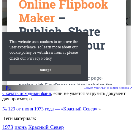
старые газеты
Вологда
Convert your PDF to digital flipbook ↗
Скачать исходный файл
, если не удаётся загрузить документ
для просмотра.
№ 129 от июня 1973 года — «Красный Север»
»
Теги материала:
1973
июнь
Красный Cевер