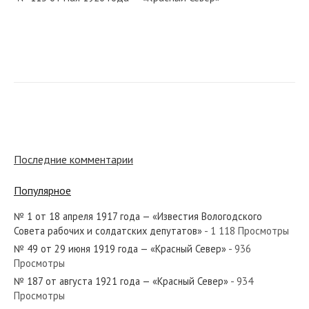
№ 42 от октября 1930 года — «Красный Север»
№ 156 от июля 1939 года — «Красный Север»
Последние комментарии
Популярное
№ 1 от 18 апреля 1917 года — «Известия Вологодского
№ 52 от марта 1965 года — «Красный Север»
Совета рабочих и солдатских депутатов»
- 1 118 Просмотры
№ 49 от 29 июня 1919 года — «Красный Север»
- 936
Просмотры
№ 187 от августа 1921 года — «Красный Север»
- 934
Просмотры
№ 6 от января 1937 года — «Красный Север»