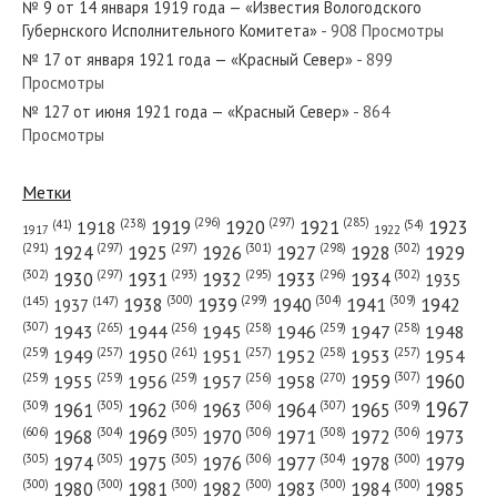
№ 9 от 14 января 1919 года — «Известия Вологодского
Губернского Исполнительного Комитета»
- 908 Просмотры
№ 17 от января 1921 года — «Красный Север»
- 899
Просмотры
№ 127 от июня 1921 года — «Красный Север»
- 864
№ 153 от июля 1940 года — «Красный Север»
Просмотры
Метки
(296)
(297)
(285)
(238)
1919
1920
1921
1923
1918
(54)
(41)
1922
1917
№ 274 от ноября 1972 года — «Красный Север»
(301)
(298)
(302)
(291)
(297)
(297)
1924
1925
1926
1927
1928
1929
(302)
(302)
(297)
(293)
(295)
(296)
1930
1931
1932
1933
1934
1935
(309)
(300)
(299)
(304)
1938
1939
1940
1941
1942
(147)
(145)
1937
(307)
(265)
(256)
(258)
(259)
(258)
1943
1944
1945
1946
1947
1948
(261)
(259)
(257)
(257)
(258)
(257)
1950
1949
1951
1952
1953
1954
№ 298 от декабря 1961 года — «Красный Север»
(307)
(270)
(259)
(259)
(259)
(256)
1958
1959
1960
1955
1956
1957
1967
(309)
(305)
(306)
(306)
(307)
(309)
1961
1962
1963
1964
1965
(606)
(305)
(306)
(308)
(306)
(304)
1968
1969
1970
1971
1972
1973
(305)
(305)
(305)
(306)
(304)
(300)
1974
1975
1976
1977
1978
1979
(300)
(300)
(300)
(300)
(300)
(300)
1980
1981
1982
1983
1984
1985