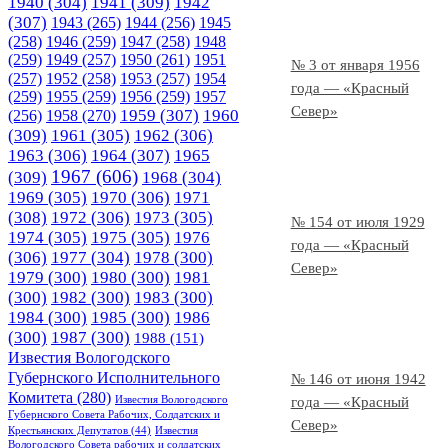
1940
(304)
1941
(309)
1942
(307)
1943
(265)
1944
(256)
1945
(258)
1946
(259)
1947
(258)
1948
(259)
1949
(257)
1950
(261)
1951
№ 3 от января 1956
(257)
1952
(258)
1953
(257)
1954
года — «Красный
(259)
1955
(259)
1956
(259)
1957
Север»
1958
(270)
1959
(307)
1960
(256)
(309)
1961
(305)
1962
(306)
1963
(306)
1964
(307)
1965
1967
(606)
(309)
1968
(304)
1969
(305)
1970
(306)
1971
(308)
1972
(306)
1973
(305)
№ 154 от июля 1929
1974
(305)
1975
(305)
1976
года — «Красный
(306)
1977
(304)
1978
(300)
Север»
1979
(300)
1980
(300)
1981
(300)
1982
(300)
1983
(300)
1984
(300)
1985
(300)
1986
(300)
1987
(300)
1988
(151)
Известия Вологодского
Губернского Исполнительного
№ 146 от июня 1942
Комитета
(280)
Известия Вологодского
года — «Красный
Губернского Совета Рабочих, Солдатских и
Север»
Крестьянских Депутатов
(44)
Известия
Вологодского Совета рабочих и солдатских