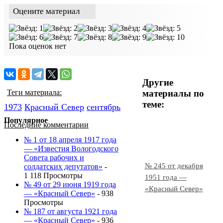
Оцените материал
Пока оценок нет
Другие
материалы по
Теги материала:
теме:
1973
Красный Cевер
сентябрь
Популярное
Последние комментарии
№ 1 от 18 апреля 1917 года
— «Известия Вологодского
Совета рабочих и
№ 245 от декабря
солдатских депутатов»
-
1 118 Просмотры
1951 года —
№ 49 от 29 июня 1919 года
«Красный Север»
— «Красный Север»
- 938
Просмотры
№ 187 от августа 1921 года
— «Красный Север»
- 936