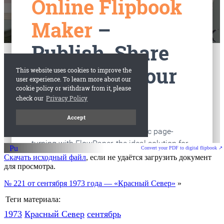
старые газеты
Вологда
Convert your PDF to digital flipbook ↗
Скачать исходный файл
, если не удаётся загрузить документ
для просмотра.
№ 221 от сентября 1973 года — «Красный Север»
»
Теги материала:
1973
Красный Cевер
сентябрь