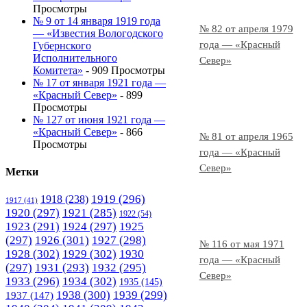
Просмотры
№ 9 от 14 января 1919 года
№ 82 от апреля 1979
— «Известия Вологодского
года — «Красный
Губернского
Исполнительного
Север»
Комитета»
- 909 Просмотры
№ 17 от января 1921 года —
«Красный Север»
- 899
Просмотры
№ 127 от июня 1921 года —
«Красный Север»
- 866
№ 81 от апреля 1965
Просмотры
года — «Красный
Север»
Метки
1919
(296)
1918
(238)
1917
(41)
1920
(297)
1921
(285)
1922
(54)
1923
(291)
1924
(297)
1925
(297)
1926
(301)
1927
(298)
№ 116 от мая 1971
1928
(302)
1929
(302)
1930
года — «Красный
(297)
1931
(293)
1932
(295)
Север»
1933
(296)
1934
(302)
1935
(145)
1938
(300)
1939
(299)
1937
(147)