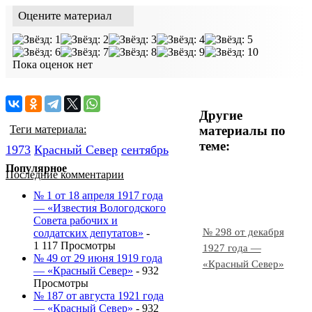
Оцените материал
Пока оценок нет
Другие
материалы по
Теги материала:
теме:
1973
Красный Cевер
сентябрь
Популярное
Последние комментарии
№ 1 от 18 апреля 1917 года
— «Известия Вологодского
Совета рабочих и
№ 298 от декабря
солдатских депутатов»
-
1 117 Просмотры
1927 года —
№ 49 от 29 июня 1919 года
«Красный Север»
— «Красный Север»
- 932
Просмотры
№ 187 от августа 1921 года
— «Красный Север»
- 932