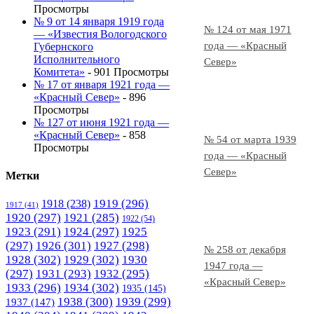
Просмотры
№ 9 от 14 января 1919 года
№ 124 от мая 1971
— «Известия Вологодского
года — «Красный
Губернского
Исполнительного
Север»
Комитета»
- 901 Просмотры
№ 17 от января 1921 года —
«Красный Север»
- 896
Просмотры
№ 127 от июня 1921 года —
«Красный Север»
- 858
№ 54 от марта 1939
Просмотры
года — «Красный
Север»
Метки
1919
(296)
1918
(238)
1917
(41)
1920
(297)
1921
(285)
1922
(54)
1923
(291)
1924
(297)
1925
(297)
1926
(301)
1927
(298)
№ 258 от декабря
1928
(302)
1929
(302)
1930
1947 года —
(297)
1931
(293)
1932
(295)
«Красный Север»
1933
(296)
1934
(302)
1935
(145)
1938
(300)
1939
(299)
1937
(147)