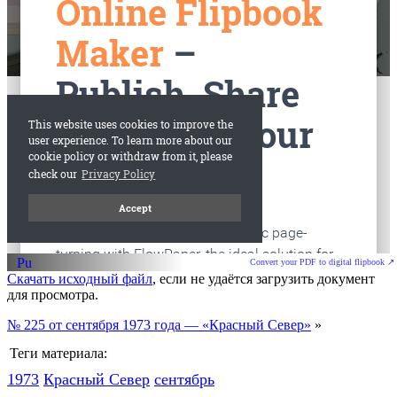
старые газеты
Вологда
Convert your PDF to digital flipbook ↗
Скачать исходный файл
, если не удаётся загрузить документ
для просмотра.
№ 225 от сентября 1973 года — «Красный Север»
»
Теги материала:
1973
Красный Cевер
сентябрь