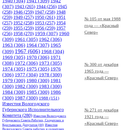
1940
(304)
1941
(309)
1942
(307)
1943
(265)
1944
(256)
1945
(258)
1946
(259)
1947
(258)
1948
(259)
1949
(257)
1950
(261)
1951
№ 105 от мая 1988
(257)
1952
(258)
1953
(257)
1954
года — «Красный
(259)
1955
(259)
1956
(259)
1957
Север»
1958
(270)
1959
(307)
1960
(256)
(309)
1961
(305)
1962
(306)
1963
(306)
1964
(307)
1965
1967
(606)
(309)
1968
(304)
1969
(305)
1970
(306)
1971
(308)
1972
(306)
1973
(305)
№ 300 от декабря
1974
(305)
1975
(305)
1976
1965 года —
(306)
1977
(304)
1978
(300)
«Красный Север»
1979
(300)
1980
(300)
1981
(300)
1982
(300)
1983
(300)
1984
(300)
1985
(300)
1986
(300)
1987
(300)
1988
(151)
Известия Вологодского
Губернского Исполнительного
№ 271 от декабря
Комитета
(280)
Известия Вологодского
1921 года —
Губернского Совета Рабочих, Солдатских и
«Красный Север»
Крестьянских Депутатов
(44)
Известия
Вологодского Совета рабочих и солдатских