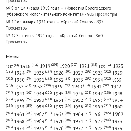
Просмотры
№ 11 от января 1934 года — «Красный Север»
№ 9 от 14 января 1919 года — «Известия Вологодского
Губернского Исполнительного Комитета»
- 903 Просмотры
№ 17 от января 1921 года — «Красный Север»
- 897
Просмотры
№ 127 от июня 1921 года — «Красный Север»
- 860
№ 47 от февраля 1977 года — «Красный Север»
Просмотры
Метки
(296)
(297)
(285)
(238)
1919
1920
1921
1923
1918
(54)
(41)
1922
1917
№ 299 от декабря 1924 года — «Красный Север»
(301)
(298)
(302)
(291)
(297)
(297)
1924
1925
1926
1927
1928
1929
(302)
(302)
(297)
(293)
(295)
(296)
1930
1931
1932
1933
1934
1935
(309)
(300)
(299)
(304)
1938
1939
1940
1941
1942
(147)
(145)
1937
(307)
(265)
(256)
(258)
(259)
(258)
1943
1944
1945
1946
1947
1948
(261)
(259)
(257)
(257)
(258)
(257)
1950
1949
1951
1952
1953
1954
№ 50 от марта 1951 года — «Красный Север»
(307)
(270)
(259)
(259)
(259)
(256)
1958
1959
1960
1955
1956
1957
1967
(309)
(305)
(306)
(306)
(307)
(309)
1961
1962
1963
1964
1965
(606)
(305)
(306)
(308)
(306)
(304)
1968
1969
1970
1971
1972
1973
(305)
(305)
(305)
(306)
(304)
(300)
1974
1975
1976
1977
1978
1979