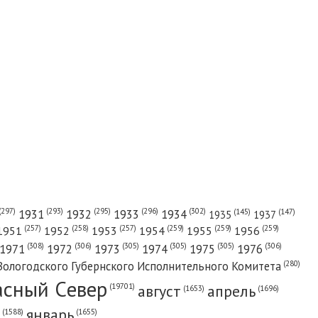
(302)
(297)
(293)
(295)
(296)
1931
1932
1933
1934
(147)
(145)
1935
1937
(257)
(258)
(257)
(259)
(259)
(259)
1951
1952
1953
1954
1955
1956
(308)
(306)
(305)
(305)
(305)
(306)
1971
1972
1973
1974
1975
1976
(280)
Вологодского Губернского Исполнительного Комитета
асный Cевер
август
апрель
(19701)
(1696)
(1653)
январь
(1655)
(1588)