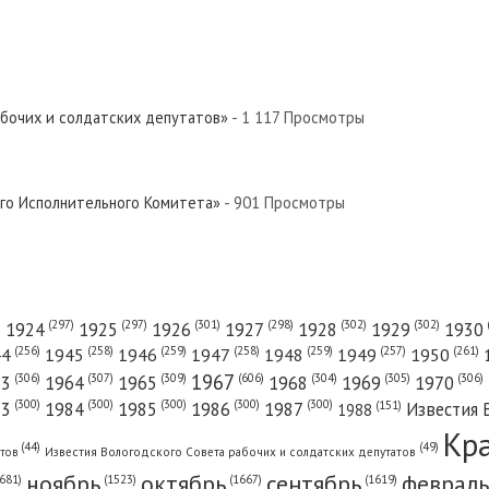
евер»
й Север»
абочих и солдатских депутатов»
- 1 117 Просмотры
евер»
ого Исполнительного Комитета»
- 901 Просмотры
ый Север»
(301)
(298)
(302)
(302)
)
(297)
(297)
1924
1925
1926
1927
1928
1929
1930
(261)
(256)
(258)
(259)
(258)
(259)
(257)
1950
44
1945
1946
1947
1948
1949
1967
(606)
(306)
(307)
(309)
(305)
(306)
(304)
63
1964
1965
1968
1969
1970
вер»
(300)
(300)
(300)
(300)
(300)
83
1984
1985
1986
1987
Известия 
(151)
1988
Кр
(49)
(44)
атов
Известия Вологодского Совета рабочих и солдатских депутатов
ноябрь
октябрь
сентябрь
февраль
681)
(1667)
(1619)
(1523)