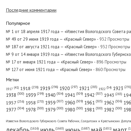
№ 67 от апреля 1950 года — «Красный С
Последние комментарии
Популярное
№ 246 от октября 1962 года — «Красны
№ 1 от 18 апреля 1917 года — «Известия Вологодского Совета р
№ 49 от 29 июня 1919 года — «Красный Север»
- 932 Просмотры
№ 187 от августа 1921 года — «Красный Север»
- 932 Просмотры
№ 144 от июня 1959 года — «Красный С
№ 9 от 14 января 1919 года — «Известия Вологодского Губернск
№ 17 от января 1921 года — «Красный Север»
- 896 Просмотры
№ 127 от июня 1921 года — «Красный Север»
- 860 Просмотры
Метки
№ 210 от сентября 1965 года — «Красн
(296)
(297)
(291
(285)
(238)
1919
1920
1921
1923
1918
(54)
(41)
1922
1917
(309)
(307)
(300)
(299)
(304)
(265)
1938
1939
1940
1941
1942
1943
19
(307)
(309)
(305)
(306)
(270)
(256)
1958
1959
1960
1961
1962
19
1957
№ 109 от мая 1937 года — «Красный Се
(304)
(300)
(300)
(300)
(300)
(300)
1977
1978
1979
1980
1981
1982
19
Известия Вологодского Губернского Совета Рабочих, Солдатских и Крестьянских Депут
декабрь
июль
июнь
май
март
(1687)
(1
(1665)
(1651)
(1616)