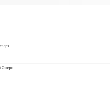
Север»
й Север»
вер»