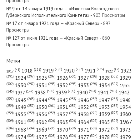
Просмотры
№ 9 от 14 января 1919 года — «Известия Вологодского
№ 217 от ноября 1949 года — «Красный Север»
Губернского Исполнительного Комитета»
- 903 Просмотры
№ 17 от января 1921 года — «Красный Север»
- 897
Просмотры
№ 127 от июня 1921 года — «Красный Север»
- 860
Просмотры
№ 221 от ноября 1955 года — «Красный Север»
Метки
(296)
(297)
(285)
(238)
1919
1920
1921
1923
1918
(54)
(41)
1922
1917
(301)
(298)
(302)
(291)
(297)
(297)
1924
1925
1926
1927
1928
1929
№ 12 от января 1932 года — «Красный Север»
(302)
(302)
(297)
(293)
(295)
(296)
1930
1931
1932
1933
1934
1935
(309)
(300)
(299)
(304)
1938
1939
1940
1941
1942
(147)
(145)
1937
(307)
(265)
(256)
(258)
(259)
(258)
1943
1944
1945
1946
1947
1948
(261)
(259)
(257)
(257)
(258)
(257)
1950
1949
1951
1952
1953
1954
(307)
(270)
(259)
(259)
(259)
(256)
1958
1959
1960
1955
1956
1957
№ 92 от апреля 1970 года — «Красный Север»
1967
(309)
(305)
(306)
(306)
(307)
(309)
1961
1962
1963
1964
1965
(606)
(305)
(306)
(308)
(306)
(304)
1968
1969
1970
1971
1972
1973
(305)
(305)
(305)
(306)
(304)
(300)
1974
1975
1976
1977
1978
1979