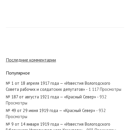
№ 22 от января 1983 года — «Красный Север»
№ 137 от июля 1950 года — «Красный Север»
Последние комментарии
Популярное
№ 1 от 18 апреля 1917 года — «Известия Вологодского
№ 134 от июня 1976 года — «Красный Север»
Совета рабочих и солдатских депутатов»
- 1 117 Просмотры
№ 187 от августа 1921 года — «Красный Север»
- 932
Просмотры
№ 49 от 29 июня 1919 года — «Красный Север»
- 932
Просмотры
№ 27 от февраля 1946 года — «Красный Север»
№ 9 от 14 января 1919 года — «Известия Вологодского