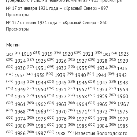
Губернского Исполнительного Комитета»
- 903 Просмотры
№ 17 от января 1921 года — «Красный Север»
- 897
Просмотры
№ 127 от июня 1921 года — «Красный Север»
- 860
№ 177 от августа 1934 года — «Красный Север»
Просмотры
Метки
(296)
(297)
(285)
(238)
1919
1920
1921
1923
1918
(54)
(41)
1922
1917
№ 76 от апреля 1965 года — «Красный Север»
(301)
(298)
(302)
(291)
(297)
(297)
1924
1925
1926
1927
1928
1929
(302)
(302)
(297)
(293)
(295)
(296)
1930
1931
1932
1933
1934
1935
(309)
(300)
(299)
(304)
1938
1939
1940
1941
1942
(147)
(145)
1937
(307)
(265)
(256)
(258)
(259)
(258)
1943
1944
1945
1946
1947
1948
(261)
(259)
(257)
(257)
(258)
(257)
1950
1949
1951
1952
1953
1954
№ 106 от мая 1988 года — «Красный Север»
(307)
(270)
(259)
(259)
(259)
(256)
1958
1959
1960
1955
1956
1957
1967
(309)
(305)
(306)
(306)
(307)
(309)
1961
1962
1963
1964
1965
(606)
(305)
(306)
(308)
(306)
(304)
1968
1969
1970
1971
1972
1973
(305)
(305)
(305)
(306)
(304)
(300)
1974
1975
1976
1977
1978
1979
(300)
(300)
(300)
(300)
(300)
(300)
1980
1981
1982
1983
1984
1985
(300)
(300)
(300)
1986
1987
Известия Вологодского
(151)
1988