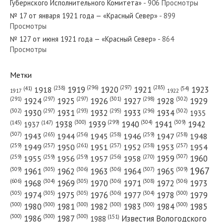
Губернского Исполнительного Комитета»
- 906 Просмотры
№ 17 от января 1921 года — «Красный Север»
- 899
Просмотры
№ 127 от июня 1921 года — «Красный Север»
- 864
№ 163 от июля 1938 года — «Красный Север»
Просмотры
Метки
(296)
(297)
(285)
(238)
1919
1920
1921
1923
1918
(54)
(41)
1922
1917
№ 189 от августа 1942 года — «Красный Север»
(301)
(298)
(302)
(291)
(297)
(297)
1924
1925
1926
1927
1928
1929
(302)
(302)
(297)
(293)
(295)
(296)
1930
1931
1932
1933
1934
1935
(309)
(300)
(299)
(304)
1938
1939
1940
1941
1942
(147)
(145)
1937
(307)
(265)
(256)
(258)
(259)
(258)
1943
1944
1945
1946
1947
1948
(261)
(259)
(257)
(257)
(258)
(257)
1950
1949
1951
1952
1953
1954
№ 48 от февраля 1959 года — «Красный Север»
(307)
(270)
(259)
(259)
(259)
(256)
1958
1959
1960
1955
1956
1957
1967
(309)
(305)
(306)
(306)
(307)
(309)
1961
1962
1963
1964
1965
(606)
(305)
(306)
(308)
(306)
(304)
1968
1969
1970
1971
1972
1973
(305)
(305)
(305)
(306)
(304)
(300)
1974
1975
1976
1977
1978
1979
(300)
(300)
(300)
(300)
(300)
(300)
1980
1981
1982
1983
1984
1985
(300)
(300)
(300)
1986
1987
Известия Вологодского
(151)
1988