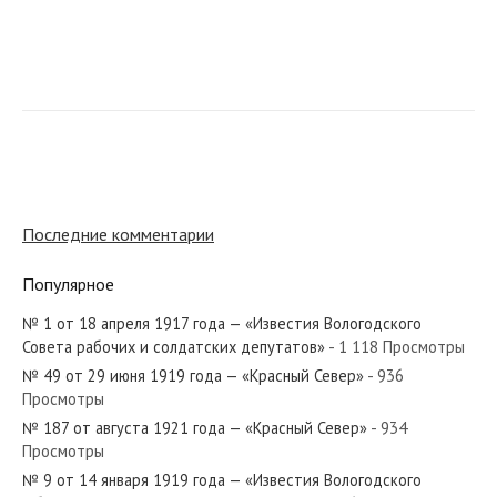
№ 52 от марта 1960 года — «Красный Север»
№ 95 от мая 1957 года — «Красный Север»
Последние комментарии
Популярное
№ 1 от 18 апреля 1917 года — «Известия Вологодского
№ 206 от сентября 1920 года — «Красный Север»
Совета рабочих и солдатских депутатов»
- 1 118 Просмотры
№ 49 от 29 июня 1919 года — «Красный Север»
- 936
Просмотры
№ 187 от августа 1921 года — «Красный Север»
- 934
Просмотры
№ 41 от октября 1930 года — «Красный Север»
№ 9 от 14 января 1919 года — «Известия Вологодского