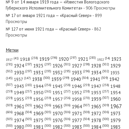
№ 9 от 14 января 1919 года — «Известия Вологодского
№ 254 от декабря 1953 года — «Красный Север»
Губернского Исполнительного Комитета»
- 906 Просмотры
№ 17 от января 1921 года — «Красный Север»
- 899
Просмотры
№ 127 от июня 1921 года — «Красный Север»
- 862
Просмотры
№ 171 от июля 1964 года — «Красный Север»
Метки
(296)
(297)
(285)
(238)
1919
1920
1921
1923
1918
(54)
(41)
1922
1917
(301)
(298)
(302)
(291)
(297)
(297)
1924
1925
1926
1927
1928
1929
№ 184 от сентября 1943 года — «Красный Север»
(302)
(302)
(297)
(293)
(295)
(296)
1930
1931
1932
1933
1934
1935
(309)
(300)
(299)
(304)
1938
1939
1940
1941
1942
(147)
(145)
1937
(307)
(265)
(256)
(258)
(259)
(258)
1943
1944
1945
1946
1947
1948
(261)
(259)
(257)
(257)
(258)
(257)
1950
1949
1951
1952
1953
1954
(307)
(270)
(259)
(259)
(259)
(256)
1958
1959
1960
1955
1956
1957
№ 161 от июля 1967 года — «Красный Север»
1967
(309)
(305)
(306)
(306)
(307)
(309)
1961
1962
1963
1964
1965
(606)
(305)
(306)
(308)
(306)
(304)
1968
1969
1970
1971
1972
1973
(305)
(305)
(305)
(306)
(304)
(300)
1974
1975
1976
1977
1978
1979
(300)
(300)
(300)
(300)
(300)
(300)
1980
1981
1982
1983
1984
1985