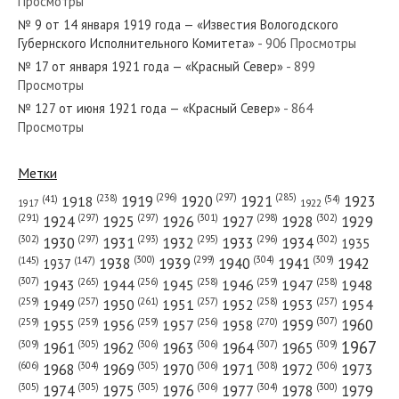
Просмотры
№ 9 от 14 января 1919 года — «Известия Вологодского
№ 67 от апреля 1944 года —
Губернского Исполнительного Комитета»
- 906 Просмотры
«Красный Север»
№ 17 от января 1921 года — «Красный Север»
- 899
Просмотры
№ 132 от июня 1963 года —
№ 127 от июня 1921 года — «Красный Север»
- 864
Просмотры
«Красный Север»
Метки
(296)
(297)
(285)
(238)
1919
1920
1921
1923
1918
(54)
(41)
1922
1917
(301)
(298)
(302)
(291)
(297)
(297)
1924
1925
1926
1927
1928
1929
(302)
(302)
(297)
(293)
(295)
(296)
1930
1931
1932
1933
1934
1935
(309)
(300)
(299)
(304)
1938
1939
1940
1941
1942
(147)
(145)
1937
(307)
(265)
(256)
(258)
(259)
(258)
1943
1944
1945
1946
1947
1948
(261)
(259)
(257)
(257)
(258)
(257)
1950
1949
1951
1952
1953
1954
(307)
(270)
(259)
(259)
(259)
(256)
1958
1959
1960
1955
1956
1957
1967
(309)
(305)
(306)
(306)
(307)
(309)
1961
1962
1963
1964
1965
(606)
(305)
(306)
(308)
(306)
(304)
1968
1969
1970
1971
1972
1973
(305)
(305)
(305)
(306)
(304)
(300)
1974
1975
1976
1977
1978
1979