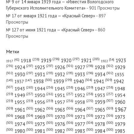
№ 9 от 14 января 1919 года — «Известия Вологодского
№ 90 от апреля 1967 года —
Губернского Исполнительного Комитета»
- 901 Просмотры
«Красный Север»
№ 17 от января 1921 года — «Красный Север»
- 897
Просмотры
№ 127 от июня 1921 года — «Красный Север»
№ 54 от марта 1953 года —
- 860
Просмотры
«Красный Север»
Метки
(296)
(297)
(285)
(238)
1919
1920
1921
1923
1918
(54)
(41)
1922
1917
(301)
(298)
(302)
(291)
(297)
(297)
1924
1925
1926
1927
1928
1929
(302)
(302)
(297)
(293)
(295)
(296)
1930
1931
1932
1933
1934
1935
(309)
(300)
(299)
(304)
1938
1939
1940
1941
1942
(147)
(145)
1937
(307)
(265)
(256)
(258)
(259)
(258)
1943
1944
1945
1946
1947
1948
(261)
(259)
(257)
(257)
(258)
(257)
1950
1949
1951
1952
1953
1954
(307)
(270)
(259)
(259)
(259)
(256)
1958
1959
1960
1955
1956
1957
1967
(309)
(305)
(306)
(306)
(307)
(309)
1961
1962
1963
1964
1965
(606)
(305)
(306)
(308)
(306)
(304)
1968
1969
1970
1971
1972
1973
(305)
(305)
(305)
(306)
(304)
(300)
1974
1975
1976
1977
1978
1979
(300)
(300)
(300)
(300)
(300)
(300)
1980
1981
1982
1983
1984
1985