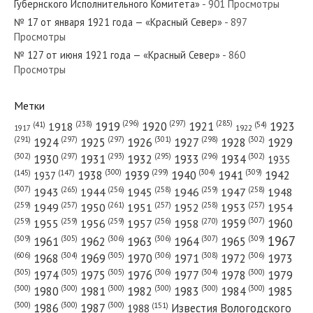
Губернского Исполнительного Комитета»
- 901 Просмотры
№ 17 от января 1921 года — «Красный Север»
- 897
Просмотры
№ 127 от июня 1921 года — «Красный Север»
- 860
№ 135 от июня 1963 года — «Красный Север»
Просмотры
Метки
(296)
(297)
(285)
(238)
1919
1920
1921
1923
1918
(54)
(41)
1922
1917
№ 75 от апреля 1946 года — «Красный Север»
(301)
(298)
(302)
(291)
(297)
(297)
1924
1925
1926
1927
1928
1929
(302)
(302)
(297)
(293)
(295)
(296)
1930
1931
1932
1933
1934
1935
(309)
(300)
(299)
(304)
1938
1939
1940
1941
1942
(147)
(145)
1937
(307)
(265)
(256)
(258)
(259)
(258)
1943
1944
1945
1946
1947
1948
(261)
(259)
(257)
(257)
(258)
(257)
1950
1949
1951
1952
1953
1954
№ 242 от октября 1976 года — «Красный Север»
(307)
(270)
(259)
(259)
(259)
(256)
1958
1959
1960
1955
1956
1957
1967
(309)
(305)
(306)
(306)
(307)
(309)
1961
1962
1963
1964
1965
(606)
(305)
(306)
(308)
(306)
(304)
1968
1969
1970
1971
1972
1973
(305)
(305)
(305)
(306)
(304)
(300)
1974
1975
1976
1977
1978
1979
(300)
(300)
(300)
(300)
(300)
(300)
1980
1981
1982
1983
1984
1985
(300)
(300)
(300)
1986
1987
Известия Вологодского
(151)
1988