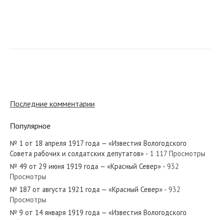
№ 65 от марта 1943 года — «Красный Север»
№ 77 от апреля 1969 года — «Красный Север»
Последние комментарии
Популярное
№ 1 от 18 апреля 1917 года — «Известия Вологодского
№ 121 от июня 1943 года — «Красный Север»
Совета рабочих и солдатских депутатов»
- 1 117 Просмотры
№ 49 от 29 июня 1919 года — «Красный Север»
- 932
Просмотры
№ 187 от августа 1921 года — «Красный Север»
- 932
Просмотры
№ 157 от августа 1953 года — «Красный Север»
№ 9 от 14 января 1919 года — «Известия Вологодского