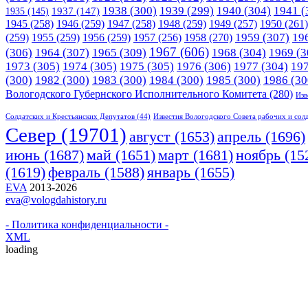
1938
(300)
1939
(299)
1940
(304)
1941
(
1935
(145)
1937
(147)
1945
(258)
1946
(259)
1947
(258)
1948
(259)
1949
(257)
1950
(261)
1958
(270)
1959
(307)
19
(259)
1955
(259)
1956
(259)
1957
(256)
1967
(606)
(306)
1964
(307)
1965
(309)
1968
(304)
1969
(3
1973
(305)
1974
(305)
1975
(305)
1976
(306)
1977
(304)
19
(300)
1982
(300)
1983
(300)
1984
(300)
1985
(300)
1986
(30
Вологодского Губернского Исполнительного Комитета
(280)
Изв
Солдатских и Крестьянских Депутатов
(44)
Известия Вологодского Совета рабочих и сол
Cевер
(19701)
апрель
(1696)
август
(1653)
июнь
(1687)
март
(1681)
май
(1651)
ноябрь
(15
(1619)
февраль
(1588)
январь
(1655)
EVA
2013-2026
eva@vologdahistory.ru
- Политика конфиденциальности -
XML
loading