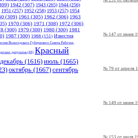
№ 251 от октябр
309)
1942
(307)
1943
(265)
1944
(256)
1951
(257)
1952
(258)
1953
(257)
1954
60
(309)
1961
(305)
1962
(306)
1963
05)
1970
(306)
1971
(308)
1972
(306)
78
(300)
1979
(300)
1980
(300)
1981
№ 147 от июня 
0)
1987
(300)
Известия
1988
(151)
естия Вологодского Губернского Совета Рабочих,
Красный
датских депутатов
(49)
декабрь
(1616)
июль
(1665)
23)
октябрь
(1667)
сентябрь
№ 79 от апреля 
№ 149 от июня 
№ 153 от июля 1