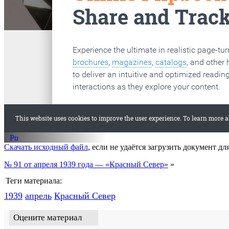
старые газеты
Вологда
Скачать исходный файл
, если не удаётся загрузить документ дл
№ 91 от апреля 1939 года — «Красный Север»
»
Теги материала:
1939
апрель
Красный Cевер
Оцените материал