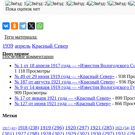
Пока оценок нет
Теги материала:
1939
апрель
Красный Cевер
Популярное
Последние комментарии
№ 1 от 18 апреля 1917 года — «Известия Вологодского С
1 118 Просмотры
№ 49 от 29 июня 1919 года — «Красный Север»
- 938 Пр
№ 187 от августа 1921 года — «Красный Север»
- 936 Пр
№ 9 от 14 января 1919 года — «Известия Вологодского 
909 Просмотры
№ 17 от января 1921 года — «Красный Север»
- 899 Про
№ 127 от июня 1921 года — «Красный Север»
- 866 Прос
Метки
1919
(296)
1920
(297)
1921
(285)
1
1918
(238)
1922
(54)
1917
(41)
(301)
1927
(298)
1928
(302)
1929
(302)
1930
(297)
1931
(29