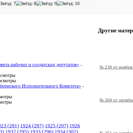
Другие матер
овета рабочих и солдатских депутатов»
-
№ 238 от ноября
осмотры
осмотры
Губернского Исполнительного Комитета»
-
смотры
№ 204 от октябр
мотры
923
(291)
1924
(297)
1925
(297)
1926
3)
1932
(295)
1933
(296)
1934
(302)