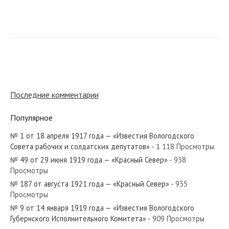
№ 220 от сентября 1985 года — «Красный Север»
№ 246 от декабря 1955 года — «Красный Север»
Последние комментарии
Популярное
№ 1 от 18 апреля 1917 года — «Известия Вологодского
№ 286 от декабря 1940 года — «Красный Север»
Совета рабочих и солдатских депутатов»
- 1 118 Просмотры
№ 49 от 29 июня 1919 года — «Красный Север»
- 938
Просмотры
№ 187 от августа 1921 года — «Красный Север»
- 935
Просмотры
№ 47 от февраля 1973 года — «Красный Север»
№ 9 от 14 января 1919 года — «Известия Вологодского
Губернского Исполнительного Комитета»
- 909 Просмотры