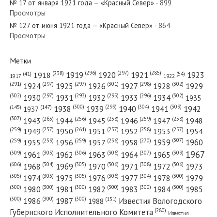
№ 17 от января 1921 года — «Красный Север»
- 899
Просмотры
№ 127 от июня 1921 года — «Красный Север»
- 864
№ 278 от декабря 1934 года — «Красный Север»
Просмотры
Метки
(296)
(297)
(285)
(238)
1919
1920
1921
1923
1918
(54)
(41)
1922
1917
№ 122 от июня 1930 года — «Красный Север»
(301)
(298)
(302)
(291)
(297)
(297)
1924
1925
1926
1927
1928
1929
(302)
(302)
(297)
(293)
(295)
(296)
1930
1931
1932
1933
1934
1935
(309)
(300)
(299)
(304)
1938
1939
1940
1941
1942
(147)
(145)
1937
(307)
(265)
(256)
(258)
(259)
(258)
1943
1944
1945
1946
1947
1948
(261)
(259)
(257)
(257)
(258)
(257)
1950
1949
1951
1952
1953
1954
№ 170 от июля 1965 года — «Красный Север»
(307)
(270)
(259)
(259)
(259)
(256)
1958
1959
1960
1955
1956
1957
1967
(309)
(305)
(306)
(306)
(307)
(309)
1961
1962
1963
1964
1965
(606)
(305)
(306)
(308)
(306)
(304)
1968
1969
1970
1971
1972
1973
(305)
(305)
(305)
(306)
(304)
(300)
1974
1975
1976
1977
1978
1979
(300)
(300)
(300)
(300)
(300)
(300)
1980
1981
1982
1983
1984
1985
(300)
(300)
(300)
1986
1987
Известия Вологодского
(151)
1988
(280)
Губернского Исполнительного Комитета
Известия